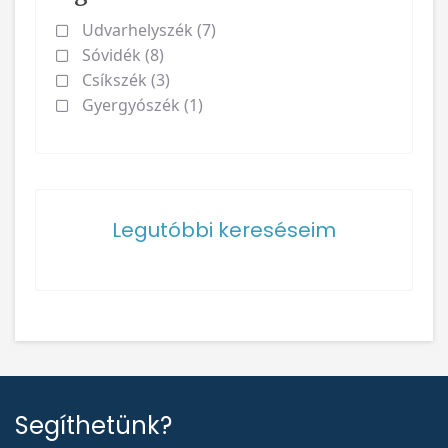
Udvarhelyszék (7)
Sóvidék (8)
Csíkszék (3)
Gyergyószék (1)
Legutóbbi kereséseim
Segíthetünk?