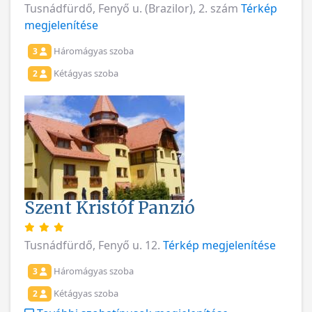
Tusnádfürdő, Fenyő u. (Brazilor), 2. szám
Térkép
megjelenítése
Háromágyas szoba
3
Kétágyas szoba
2
Szent Kristóf Panzió
Tusnádfürdő, Fenyő u. 12.
Térkép megjelenítése
Háromágyas szoba
3
Kétágyas szoba
2