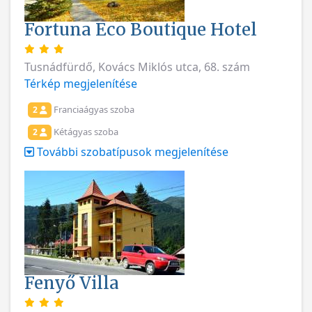
Fortuna Eco Boutique Hotel
Tusnádfürdő, Kovács Miklós utca, 68. szám
Térkép megjelenítése
Franciaágyas szoba
2
Kétágyas szoba
2
További szobatípusok megjelenítése
Fenyő Villa