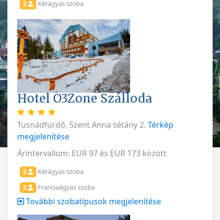
Kétágyas szoba
2
Hotel O3Zone Szálloda
Tusnádfürdő, Szent Anna sétány 2.
Térkép
megjelenítése
Árintervallum: EUR 97 és EUR 173 között
Kétágyas szoba
2
Franciaágyas szoba
2
További szobatípusok megjelenítése