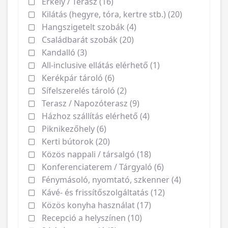
Erkély / Terasz (16)
Kilátás (hegyre, tóra, kertre stb.) (20)
Hangszigetelt szobák (4)
Családbarát szobák (20)
Kandalló (3)
All-inclusive ellátás elérhető (1)
Kerékpár tároló (6)
Sífelszerelés tároló (2)
Terasz / Napozóterasz (9)
Házhoz szállítás elérhető (4)
Piknikezőhely (6)
Kerti bútorok (20)
Közös nappali / társalgó (18)
Konferenciaterem / Tárgyaló (6)
Fénymásoló, nyomtató, szkenner (4)
Kávé- és frissítőszolgáltatás (12)
Közös konyha használat (17)
Recepció a helyszínen (10)