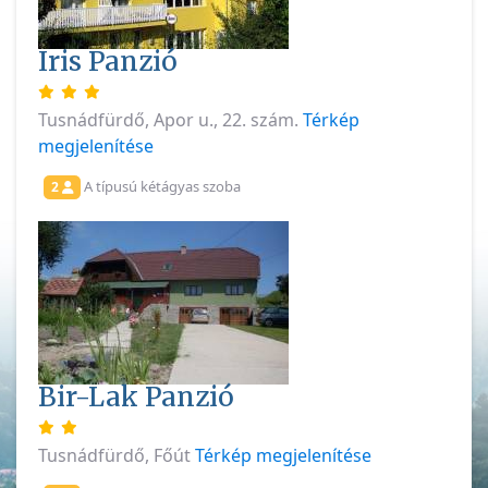
Iris Panzió
Tusnádfürdő, Apor u., 22. szám.
Térkép
megjelenítése
A típusú kétágyas szoba
2
Bir-Lak Panzió
Tusnádfürdő, Főút
Térkép megjelenítése