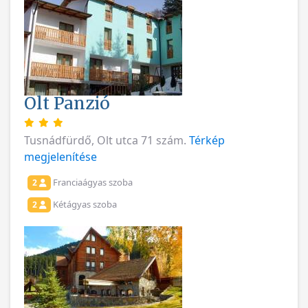
Olt Panzió
Tusnádfürdő, Olt utca 71 szám.
Térkép
megjelenítése
Franciaágyas szoba
2
Kétágyas szoba
2