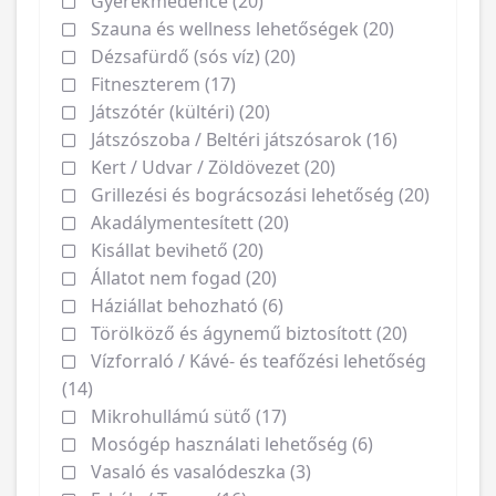
Gyerekmedence (20)
Szauna és wellness lehetőségek (20)
Dézsafürdő (sós víz) (20)
Fitneszterem (17)
Játszótér (kültéri) (20)
Játszószoba / Beltéri játszósarok (16)
Kert / Udvar / Zöldövezet (20)
Grillezési és bográcsozási lehetőség (20)
Akadálymentesített (20)
Kisállat bevihető (20)
Állatot nem fogad (20)
Háziállat behozható (6)
Törölköző és ágynemű biztosított (20)
Vízforraló / Kávé- és teafőzési lehetőség
(14)
Mikrohullámú sütő (17)
Mosógép használati lehetőség (6)
Vasaló és vasalódeszka (3)