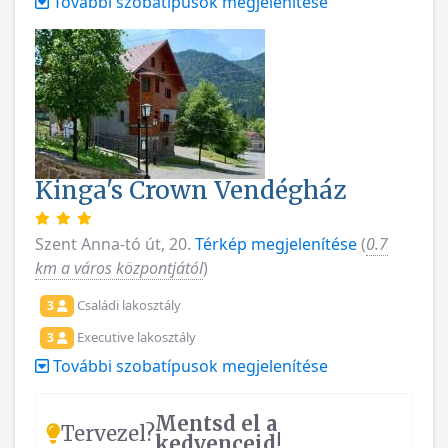
További szobatípusok megjelenítése
Kinga's Crown Vendégház
Szent Anna-tó út, 20.
Térkép megjelenítése
(
0.7
km a város központjától
)
Családi lakosztály
3
Executive lakosztály
3
További szobatípusok megjelenítése
Mentsd el a
Tervezel?
kedvenceid!