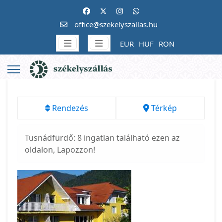
office@szekelyszallas.hu
EUR
HUF
RON
Rendezés
Térkép
Tusnádfürdő: 8 ingatlan található ezen az
oldalon, Lapozzon!