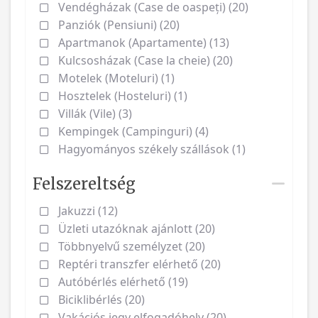
Vendégházak (Case de oaspeți) (20)
Panziók (Pensiuni) (20)
Apartmanok (Apartamente) (13)
Kulcsosházak (Case la cheie) (20)
Motelek (Moteluri) (1)
Hosztelek (Hosteluri) (1)
Villák (Vile) (3)
Kempingek (Campinguri) (4)
Hagyományos székely szállások (1)
Felszereltség
Jakuzzi (12)
Üzleti utazóknak ajánlott (20)
Többnyelvű személyzet (20)
Reptéri transzfer elérhető (20)
Autóbérlés elérhető (19)
Biciklibérlés (20)
Vakációs jegy elfogadóhely (20)