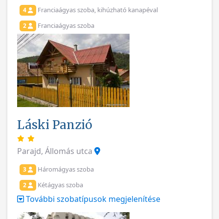
Franciaágyas szoba, kihúzható kanapéval
4
Franciaágyas szoba
2
Láski Panzió
Parajd, Állomás utca
Háromágyas szoba
3
Kétágyas szoba
2
További szobatípusok megjelenítése