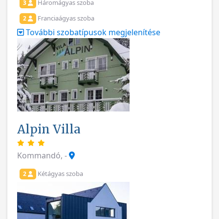
Háromágyas szoba
3
Franciaágyas szoba
2
További szobatípusok megjelenítése
Alpin Villa
Kommandó, -
Kétágyas szoba
2