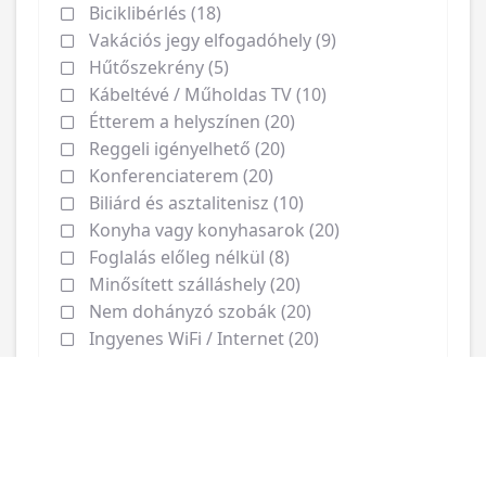
Biciklibérlés (18)
Vakációs jegy elfogadóhely (9)
Hűtőszekrény (5)
Kábeltévé / Műholdas TV (10)
Étterem a helyszínen (20)
Reggeli igényelhető (20)
Konferenciaterem (20)
Biliárd és asztalitenisz (10)
Konyha vagy konyhasarok (20)
Foglalás előleg nélkül (8)
Minősített szálláshely (20)
Nem dohányzó szobák (20)
Ingyenes WiFi / Internet (20)
Ingyenes parkolás (20)
Légkondícionálás (2)
Központi fűtés (20)
Medence (16)
Szauna és wellness lehetőségek (20)