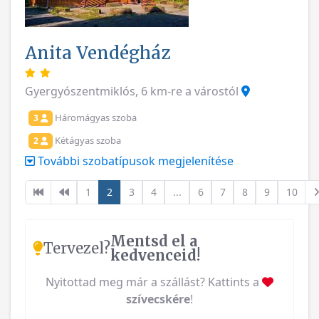
Anita Vendégház
Gyergyószentmiklós, 6 km-re a várostól
Háromágyas szoba
3
Kétágyas szoba
2
További szobatípusok megjelenítése
1
2
3
4
...
6
7
8
9
10
Mentsd el a
Tervezel?
kedvenceid!
Nyitottad meg már a szállást? Kattints a
szívecskére
!