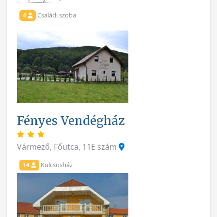
Családi szoba
4
Fényes Vendégház
Vármező, Főutca, 11E szám
Kulcsosház
14