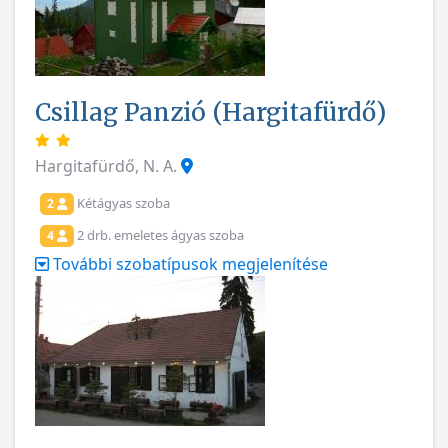
Csillag Panzió (Hargitafürdő)
Hargitafürdő, N. A.
Kétágyas szoba
2
2 drb. emeletes ágyas szoba
4
További szobatípusok megjelenítése