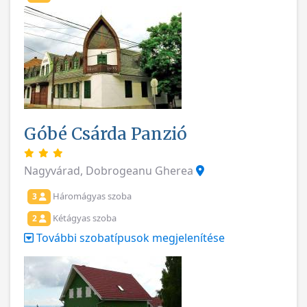
Góbé Csárda Panzió
Nagyvárad, Dobrogeanu Gherea
Háromágyas szoba
3
Kétágyas szoba
2
További szobatípusok megjelenítése