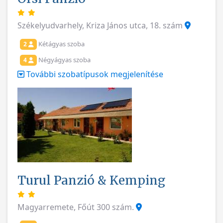
Székelyudvarhely, Kriza János utca, 18. szám
Kétágyas szoba
2
Négyágyas szoba
4
További szobatípusok megjelenítése
Turul Panzió & Kemping
Magyarremete, Főút 300 szám.