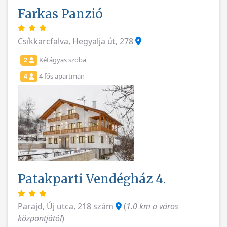
Farkas Panzió
Csíkkarcfalva, Hegyalja út, 278
Kétágyas szoba
2
4 fős apartman
4
Patakparti Vendégház 4.
Parajd, Új utca, 218 szám
(
1.0 km a város
központjától
)