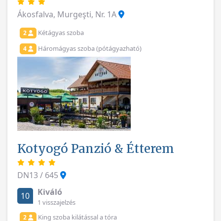
Ákosfalva, Murgeşti, Nr. 1A
Kétágyas szoba
2
Háromágyas szoba (pótágyazható)
4
Kotyogó Panzió & Étterem
DN13 / 645
Kiváló
10
1 visszajelzés
King szoba kilátással a tóra
2