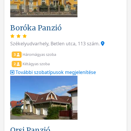
Boróka Panzió
Székelyudvarhely, Betlen utca, 113 szám.
Háromágyas szoba
3
Kétágyas szoba
2
További szobatípusok megjelenítése
Orsi Panzió