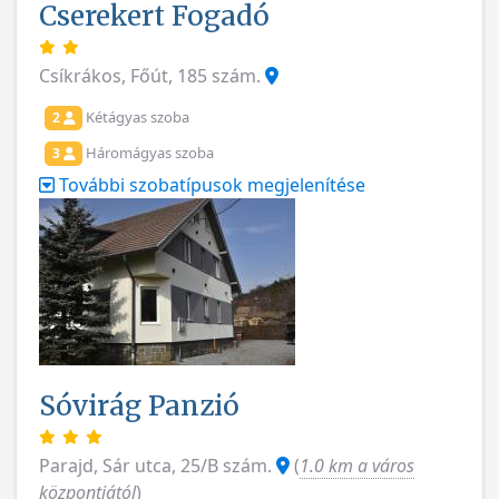
Cserekert Fogadó
Csíkrákos, Főút, 185 szám.
Kétágyas szoba
2
Háromágyas szoba
3
További szobatípusok megjelenítése
Sóvirág Panzió
Parajd, Sár utca, 25/B szám.
(
1.0 km a város
központjától
)