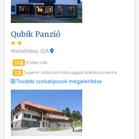
Qubik Panzió
Alsósófalva, 32A
A teljes villa
12
Superior szoba két külön ággyal, kilátással a kertre
2
További szobatípusok megjelenítése