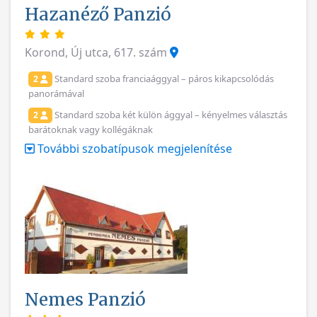
Hazanéző Panzió
Korond, Új utca, 617. szám
Standard szoba franciaággyal – páros kikapcsolódás
2
panorámával
Standard szoba két külön ággyal – kényelmes választás
2
barátoknak vagy kollégáknak
További szobatípusok megjelenítése
Nemes Panzió