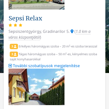
Sepsi Relax
Sepsiszentgyörgy, Gradinarilor 5.
(
1.0 km a
város központjától
)
Erkélyes háromágyas szoba – 20 m²-es szoba terasszal
3
Tágas háromágyas szoba – 50 m²-es, kényelmes szoba
3
saját konyhasarokkal
További szobatípusok megjelenítése