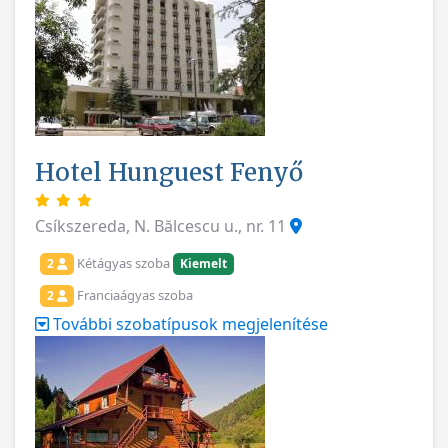
Hotel Hunguest Fenyő
Csíkszereda, N. Bălcescu u., nr. 11
Kétágyas szoba
2
Kiemelt
Franciaágyas szoba
2
További szobatípusok megjelenítése