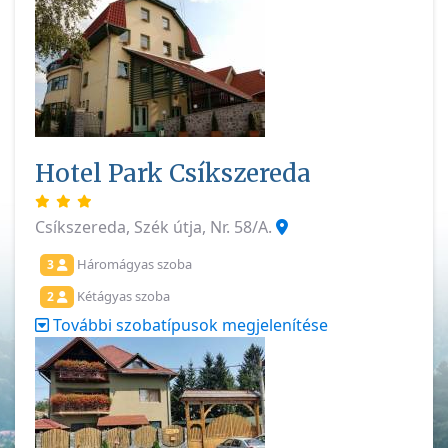
Hotel Park Csíkszereda
Csíkszereda, Szék útja, Nr. 58/A.
Háromágyas szoba
3
Kétágyas szoba
2
További szobatípusok megjelenítése