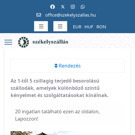
office@szekelyszallas.hu
EUR
HUF
RON
Rendezés
Az 1-től 5 csillagig terjedő besorolású
szállodák, amelyek különböző szintű
kényelmet és szolgáltatásokat kínálnak.
20 ingatlan található ezen az oldalon,
Lapozzon!