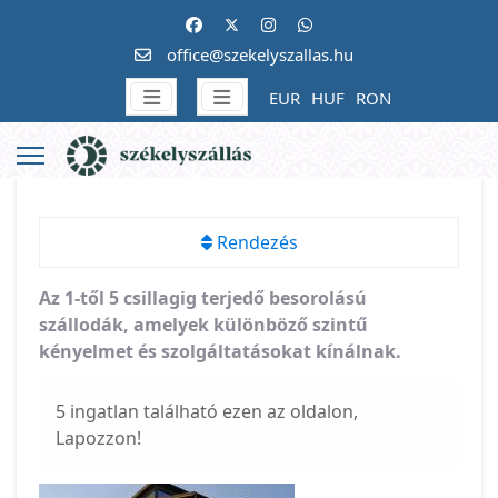
office@szekelyszallas.hu
EUR
HUF
RON
Rendezés
Az 1-től 5 csillagig terjedő besorolású
szállodák, amelyek különböző szintű
kényelmet és szolgáltatásokat kínálnak.
5 ingatlan található ezen az oldalon,
Lapozzon!