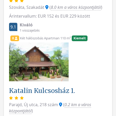
Szováta, Szakadát
(
8.0 km a város központjától
)
Árintervallum: EUR 152 és EUR 229 között
Kiváló
9.1
1 visszajelzés
Két hálószobás Apartman 110 m²
8
Kiemelt
Katalin Kulcsosház 1.
Parajd, Új utca, 218 szám
(
0.2 km a város
központjától
)