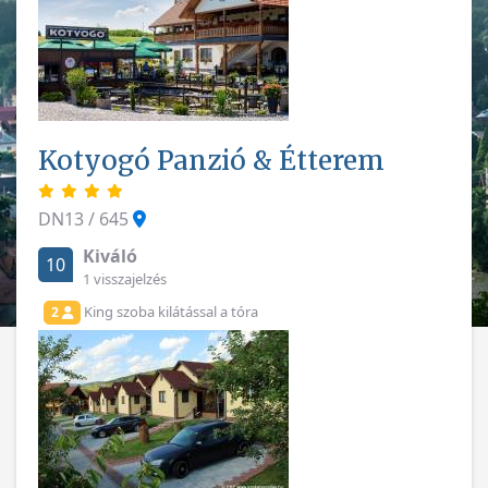
Kotyogó Panzió & Étterem
DN13 / 645
Kiváló
10
1 visszajelzés
King szoba kilátással a tóra
2