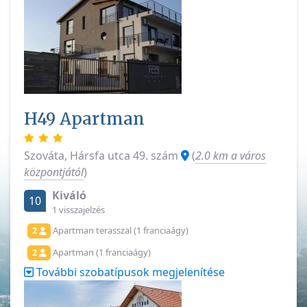
H49 Apartman
Szováta, Hársfa utca 49. szám
(
2.0 km a város
központjától
)
Kiváló
10
1 visszajelzés
Apartman terasszal (1 franciaágy)
2
Apartman (1 franciaágy)
2
További szobatípusok megjelenítése