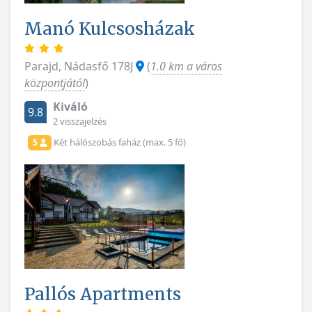
Manó Kulcsosházak
Parajd, Nádasfő 178J
(
1.0 km a város
központjától
)
Kiváló
9.8
2 visszajelzés
Két hálószobás faház (max. 5 fő)
5
Pallós Apartments