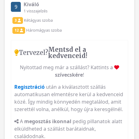
Kiváló
9
1 visszajelzés
Kétágyas szoba
3
Háromágyas szoba
12
Mentsd el a
Tervezel?
kedvenceid!
Nyitottad meg már a szállást? Kattints a
szívecskére
!
Regisztráció
után a kiválasztott szállás
automatikusan elmentésre kerül a kedvenceid
közé. Így mindig könnyedén megtalálod, amit
szerettél volna, anélkül, hogy újra keresgélnél.
A
megosztás ikonnal
pedig pillanatok alatt
elküldheted a szállást barátaidnak,
családodnak.