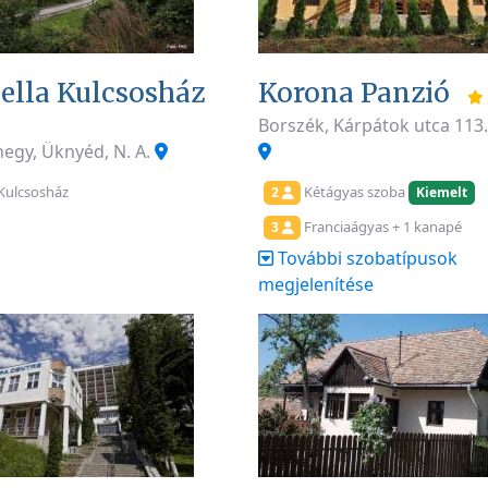
ella Kulcsosház
Korona Panzió
Borszék, Kárpátok utca 113
egy, Üknyéd, N. A.
Kulcsosház
Kétágyas szoba
2
Kiemelt
Franciaágyas + 1 kanapé
3
További szobatípusok
megjelenítése