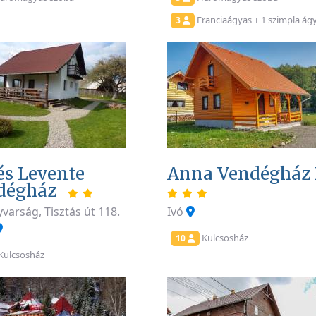
Franciaágyas + 1 szimpla ág
3
és Levente
Anna Vendégház 
dégház
varság, Tisztás út 118.
Ivó
Kulcsosház
10
Kulcsosház