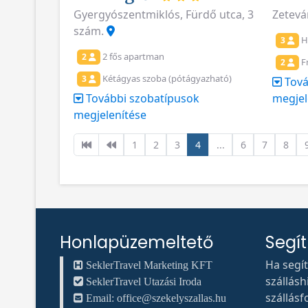
Gyergyószentmiklós, Fürdő utca, 3
Zetevár
szám.
H
3
2 fős apartman
2
F
2
Kétágyas szoba (pótágyazható)
3
Tová
További szobatípusok
megjel
megjelenítése
1
2
3
4
...
6
7
8
Honlapüzemeltető
Segí
Ha segí
SeklerTravel Marketing KFT
szállás
SeklerTravel Utazási Iroda
szállásf
Email:
office@szekelyszallas.hu