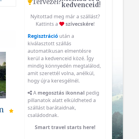
Tervezel?
kedvenceid!
Nyitottad meg már a szállást?
Kattints a
szívecskére
!
Regisztráció
után a
kiválasztott szállás
automatikusan elmentésre
kerül a kedvenceid közé. Így
mindig könnyedén megtalálod,
amit szerettél volna, anélkül,
hogy újra keresgélnél.
A
megosztás ikonnal
pedig
pillanatok alatt elküldheted a
szállást barátaidnak,
an
családodnak.
Smart travel starts here!