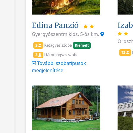
Edina Panzió
Izab
Gyergyószentmiklós, 5-ös km.
Oroszh
Kétágyas szoba
2
Kiemelt
12
Háromágyas szoba
3
További szobatípusok
megjelenítése