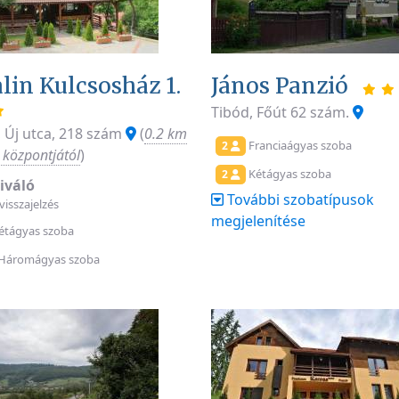
lin Kulcsosház 1.
János Panzió
Tibód, Főút 62 szám.
, Új utca, 218 szám
(
0.2 km
Franciaágyas szoba
2
 központjától
)
Kétágyas szoba
2
iváló
További szobatípusok
 visszajelzés
megjelenítése
étágyas szoba
Háromágyas szoba