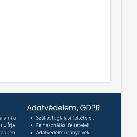
Adatvédelem, GDPR
lálni a
Szállásfoglalási feltételek
.. Írja
Felhasználási feltételek
sebben
Adatvédelmi irányelvek