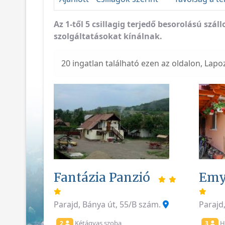
Az 1-től 5 csillagig terjedő besorolású sz
szolgáltatásokat kínálnak.
20 ingatlan található ezen az oldalon, Lapo
Fantázia Panzió
Emy
Parajd, Bánya út, 55/B szám.
Parajd
Kétágyas szoba
H
2
3