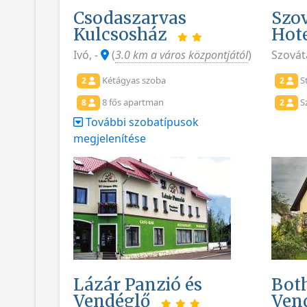
Csodaszarvas
Szo
Kulcsosház
Hot
Ivó, -
(
3.0 km a város központjától
)
Szováta
Kétágyas szoba
S
2
2
8 fős apartman
Sz
8
2
További szobatípusok
megjelenítése
Lázár Panzió és
Bot
Vendéglő
Ven