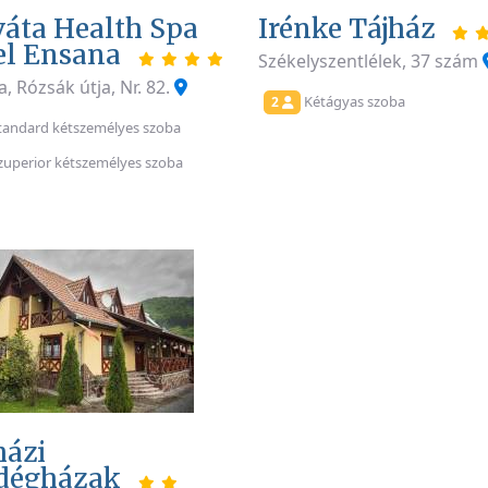
váta Health Spa
Irénke Tájház
el Ensana
Székelyszentlélek, 37 szám
, Rózsák útja, Nr. 82.
Kétágyas szoba
2
tandard kétszemélyes szoba
uperior kétszemélyes szoba
házi
dégházak