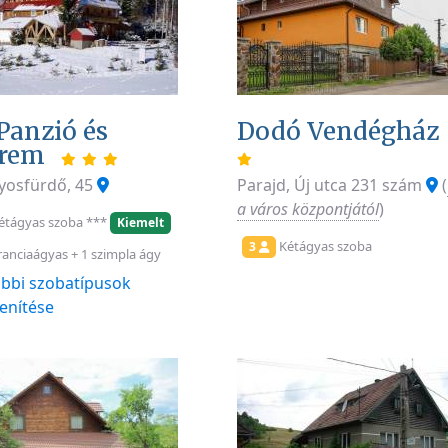
Panzió és
Dodó Vendégház
erem
yosfürdő, 45
Parajd, Új utca 231 szám
(
a város központjától
)
étágyas szoba ***
Kiemelt
Kétágyas szoba
3
anciaágyas + 1 szimpla ágy
bbi szobatípusok
enítése