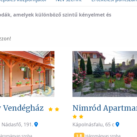
állodák, amelyek különböző szintű kényelmet és
zzon!
 Vendégház
Nimród Apartm
, Nádasfő, 191.
Kápolnásfalu, 65 c
áromágyas szoba
Háromágyas szoba
3