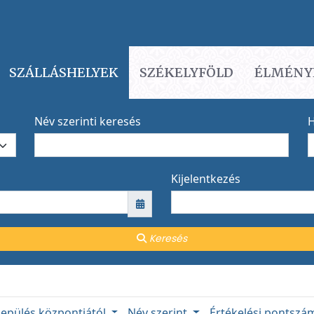
SZÁLLÁSHELYEK
SZÉKELYFÖLD
ÉLMÉNY
Név szerinti keresés
H
Kijelentkezés
Keresés
lepülés központjától
Név szerint
Értékelési pontsz