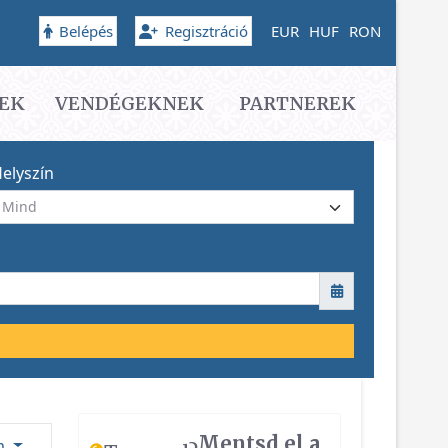
Belépés
Regisztráció
EUR
HUF
RON
EK
VENDÉGEKNEK
PARTNEREK
elyszín
Mentsd el a
ám