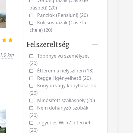
Vendégházak (Case de
oaspeți) (20)
Panziók (Pensiuni) (20)
Kulcsosházak (Case la
cheie) (20)
Felszereltség
1.0 km
Többnyelvű személyzet
(20)
Étterem a helyszínen (13)
Reggeli igényelhető (20)
Konyha vagy konyhasarok
(20)
Minősített szálláshely (20)
Nem dohányzó szobák
(20)
Ingyenes WiFi / Internet
(20)