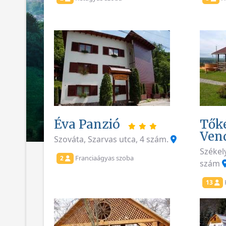
Éva Panzió
Tők
Ven
Szováta, Szarvas utca, 4 szám.
Székely
Franciaágyas szoba
2
szám
13