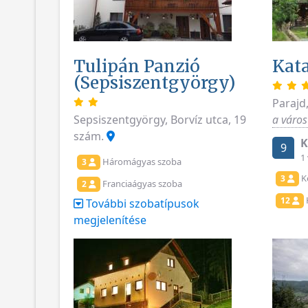
Tulipán Panzió
Kata
(Sepsiszentgyörgy)
Parajd
Sepsiszentgyörgy, Borvíz utca, 19
a város
szám.
K
9
1
Háromágyas szoba
3
K
3
Franciaágyas szoba
2
12
További szobatípusok
megjelenítése