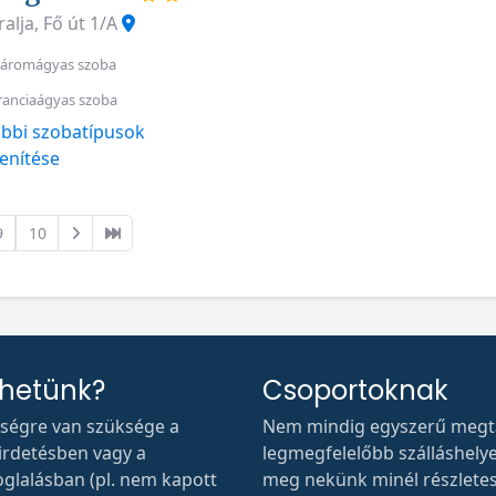
alja, Fő út 1/A
áromágyas szoba
ranciaágyas szoba
bbi szobatípusok
enítése
9
10
thetünk?
Csoportoknak
tségre van szüksége a
Nem mindig egyszerű megta
hirdetésben vagy a
legmegfelelőbb szálláshelyet.
oglalásban (pl. nem kapott
meg nekünk minél részlete