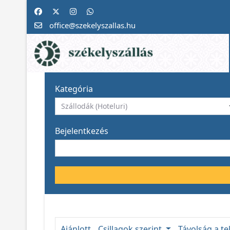
office@szekelyszallas.hu
Kategória
Bejelentkezés
Ajánlott
Csillagok szerint
Távolság a te