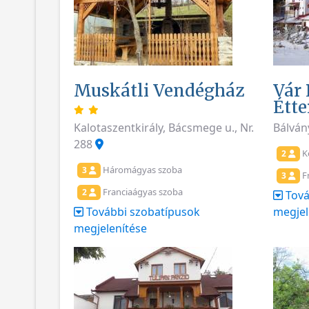
Muskátli Vendégház
Vár 
Étt
Kalotaszentkirály, Bácsmege u., Nr.
Bálván
288
K
2
Háromágyas szoba
3
Fr
3
Franciaágyas szoba
2
Tová
További szobatípusok
megjel
megjelenítése