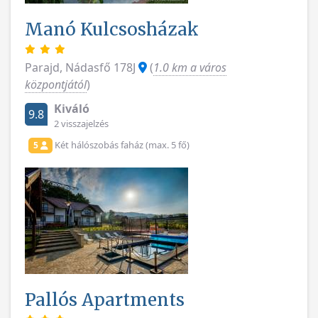
Manó Kulcsosházak
Parajd, Nádasfő 178J
(
1.0 km a város
központjától
)
Kiváló
9.8
2 visszajelzés
Két hálószobás faház (max. 5 fő)
5
Pallós Apartments