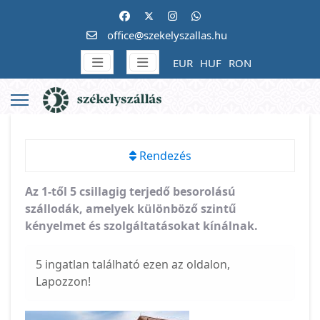
office@szekelyszallas.hu
EUR
HUF
RON
Rendezés
Az 1-től 5 csillagig terjedő besorolású
szállodák, amelyek különböző szintű
kényelmet és szolgáltatásokat kínálnak.
5 ingatlan található ezen az oldalon,
Lapozzon!