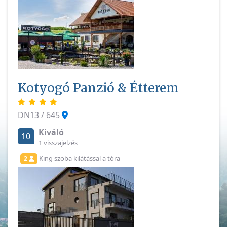
Kotyogó Panzió & Étterem
DN13 / 645
Kiváló
10
1 visszajelzés
King szoba kilátással a tóra
2