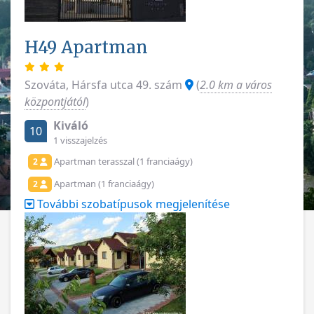
H49 Apartman
Szováta, Hársfa utca 49. szám
(
2.0 km a város
központjától
)
Kiváló
10
1 visszajelzés
Apartman terasszal (1 franciaágy)
2
Apartman (1 franciaágy)
2
További szobatípusok megjelenítése