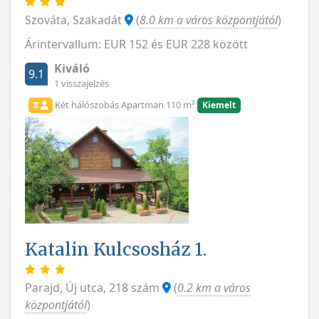
Szováta, Szakadát
(
8.0 km a város központjától
)
Árintervallum: EUR 152 és EUR 228 között
Kiváló
9.1
1 visszajelzés
Két hálószobás Apartman 110 m²
8
Kiemelt
Katalin Kulcsosház 1.
Parajd, Új utca, 218 szám
(
0.2 km a város
központjától
)