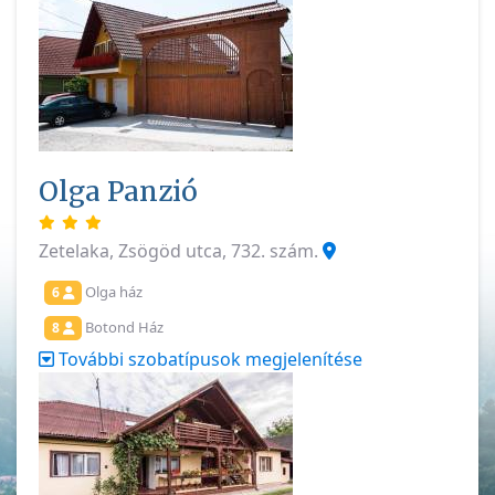
Olga Panzió
Zetelaka, Zsögöd utca, 732. szám.
Olga ház
6
Botond Ház
8
További szobatípusok megjelenítése