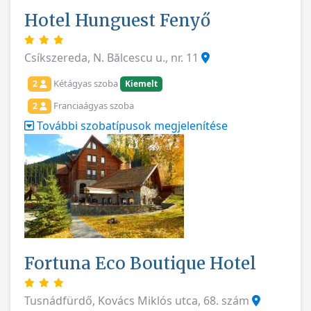
Hotel Hunguest Fenyő
Csíkszereda, N. Bălcescu u., nr. 11
Kétágyas szoba
2
Kiemelt
Franciaágyas szoba
2
További szobatípusok megjelenítése
Fortuna Eco Boutique Hotel
Tusnádfürdő, Kovács Miklós utca, 68. szám