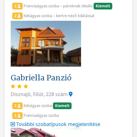
Franciaágyas szoba – pároknak ideális
2
Kiemelt
Kétágyas szoba – kertre néző kilátással
2
Gabriella Panzió
Disznajó, Főút, 228 szám
Kétágyas szoba
2
Kiemelt
Franciaágyas szoba
2
További szobatípusok megjelenítése