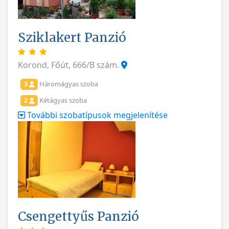
Sziklakert Panzió
Korond, Főút, 666/B szám.
Háromágyas szoba
3
Kétágyas szoba
2
További szobatípusok megjelenítése
Csengettyűs Panzió