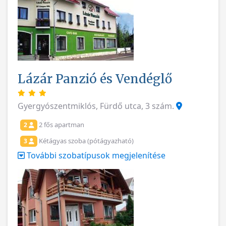
Lázár Panzió és Vendéglő
Gyergyószentmiklós, Fürdő utca, 3 szám.
2 fős apartman
2
Kétágyas szoba (pótágyazható)
3
További szobatípusok megjelenítése