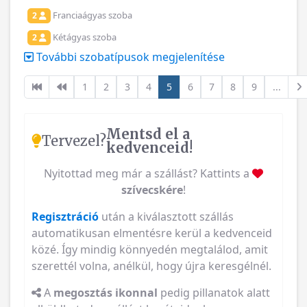
Franciaágyas szoba
2
Kétágyas szoba
2
További szobatípusok megjelenítése
1
2
3
4
5
6
7
8
9
...
Mentsd el a
Tervezel?
kedvenceid!
Nyitottad meg már a szállást? Kattints a
szívecskére
!
Regisztráció
után a kiválasztott szállás
automatikusan elmentésre kerül a kedvenceid
közé. Így mindig könnyedén megtalálod, amit
szerettél volna, anélkül, hogy újra keresgélnél.
A
megosztás ikonnal
pedig pillanatok alatt