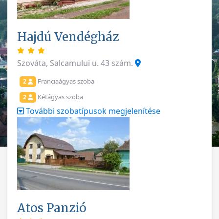
Hajdú Vendégház
Szováta, Salcamului u. 43 szám.
Franciaágyas szoba
2
Kétágyas szoba
2
További szobatípusok megjelenítése
Atos Panzió