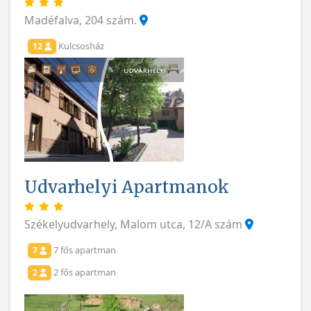
Madéfalva, 204 szám.
Kulcsosház
12
Udvarhelyi Apartmanok
Székelyudvarhely, Malom utca, 12/A szám
7 fős apartman
7
2 fős apartman
2