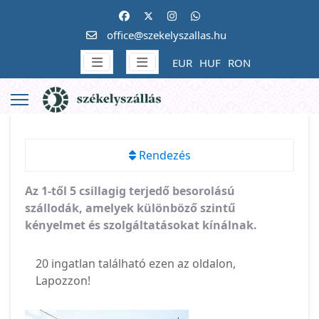
office@szekelyszallas.hu
EUR
HUF
RON
Rendezés
Az 1-től 5 csillagig terjedő besorolású
szállodák, amelyek különböző szintű
kényelmet és szolgáltatásokat kínálnak.
20 ingatlan található ezen az oldalon,
Lapozzon!