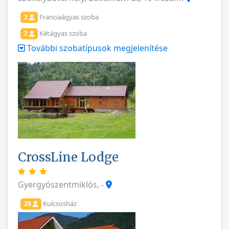
Franciaágyas szoba
2
Kétágyas szoba
2
További szobatípusok megjelenítése
CrossLine Lodge
Gyergyószentmiklós, -
Kulcsosház
20