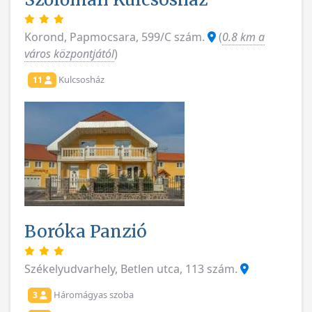
Korond, Papmocsara, 599/C szám.
(
0.8 km a
város központjától
)
Kulcsosház
11
Boróka Panzió
Székelyudvarhely, Betlen utca, 113 szám.
Háromágyas szoba
3