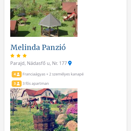
Melinda Panzió
Parajd, Nádasfő u, Nr. 177
Franciaágyas + 2 személyes kanapé
4
3 fős apartman
3