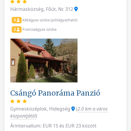
Hármasközség, Főút, Nr. 312
Kétágyas szoba (pótágyazható)
3
Franciaágyas szoba
2
Csángó Panoráma Panzió
Gyimesközéplok, Hidegség
(
2.0 km a város
központjától
)
Árintervallum: EUR 15 és EUR 23 között