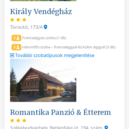
Király Vendégház
Torockó, 173/A
Franciaágyas szoba (1 db)
2
Háromfős szoba – franciaággyal és külön ággyal (3 db)
3
További szobatípusok megjelenítése
Romantika Panzió & Étterem
Székelyudvarhely, Betlenfalvi út, 194. szám.