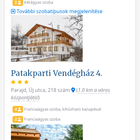
Kétágyas szoba
2
További szobatípusok megjelenítése
Patakparti Vendégház 4.
Parajd, Új utca, 218 szám
(
1.0 km a város
központjától
)
Franciaágyas szoba, kihúzható kanapéval
4
Franciaágyas szoba
2