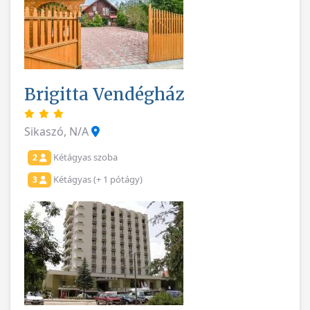
Brigitta Vendégház
Sikaszó, N/A
Kétágyas szoba
2
Kétágyas (+ 1 pótágy)
3