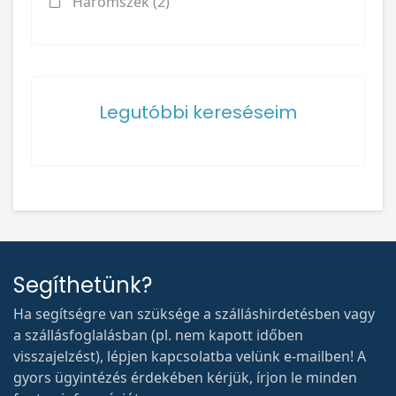
Háromszék (2)
Legutóbbi kereséseim
Segíthetünk?
Ha segítségre van szüksége a szálláshirdetésben vagy
a szállásfoglalásban (pl. nem kapott időben
visszajelzést), lépjen kapcsolatba velünk e-mailben! A
gyors ügyintézés érdekében kérjük, írjon le minden