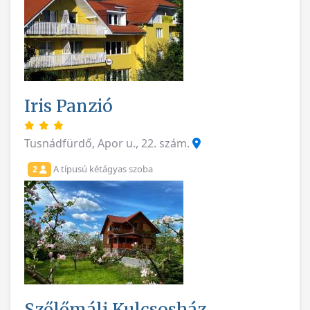
Iris Panzió
Tusnádfürdő, Apor u., 22. szám.
A típusú kétágyas szoba
2
Szőlőmáli Kulcsosház