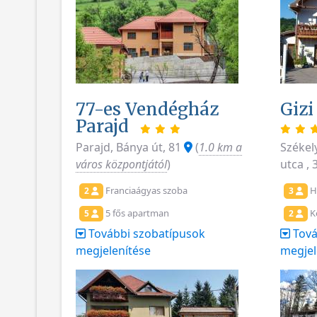
77-es Vendégház
Gizi
Parajd
Parajd, Bánya út, 81
(
1.0 km a
Székel
város központjától
)
utca ,
Franciaágyas szoba
H
2
3
5 fős apartman
K
5
2
További szobatípusok
Tová
megjelenítése
megjel