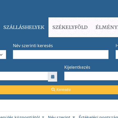
SZÁLLÁSHELYEK
SZÉKELYFÖLD
ÉLMÉNY
Név szerinti keresés
H
Kijelentkezés
Keresés
lepülés központjától
Név szerint
Értékelési pontsz