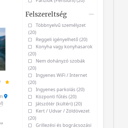
Panziók (Pensiuni) (20)
Felszereltség
Többnyelvű személyzet
(20)
Reggeli igényelhető (20)
Konyha vagy konyhasarok
(20)
Nem dohányzó szobák
(20)
Ingyenes WiFi / Internet
ó
(20)
Ingyenes parkolás (20)
ám
Központi fűtés (20)
l
)
Játszótér (kültéri) (20)
Kert / Udvar / Zöldövezet
(20)
ba
Grillezési és bográcsozási