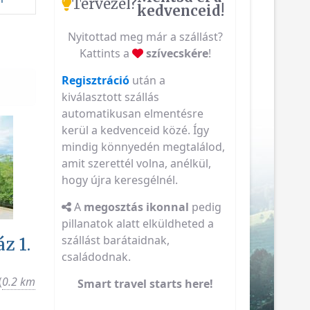
Tervezel?
kedvenceid!
Nyitottad meg már a szállást?
Kattints a
szívecskére
!
Regisztráció
után a
kiválasztott szállás
automatikusan elmentésre
kerül a kedvenceid közé. Így
mindig könnyedén megtalálod,
amit szerettél volna, anélkül,
hogy újra keresgélnél.
A
megosztás ikonnal
pedig
pillanatok alatt elküldheted a
szállást barátaidnak,
z 1.
családodnak.
(
0.2 km
Smart travel starts here!