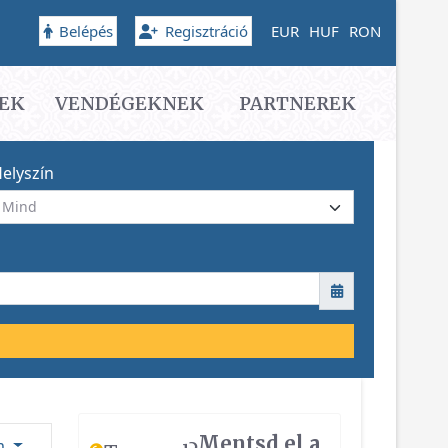
Belépés
Regisztráció
EUR
HUF
RON
EK
VENDÉGEKNEK
PARTNEREK
elyszín
Mentsd el a
ám