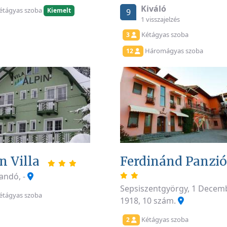
Kiváló
étágyas szoba
Kiemelt
9
1 visszajelzés
Kétágyas szoba
3
Háromágyas szoba
12
n Villa
Ferdinánd Panzi
ndó, -
Sepsiszentgyörgy, 1 Decem
étágyas szoba
1918, 10 szám.
Kétágyas szoba
2