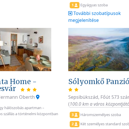
Egyágyas szoba
1
További szobatípusok
megjelenítése
ta Home -
Sólyomkő Panzi
esvár
 Hermann Oberth
Sepsibükszád, Főút 573 sz
(
100.0 km a város központjátó
gy hálószobás apartman –
s szállás a történelmi központban
Háromszemélyes szoba
3
Két személyes standard szo
2