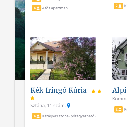
K
2
4 fős apartman
4
Kék Iringó Kúria
Alpi
Komma
Sztána, 11 szám.
K
2
Kétágyas szoba (pótágyazható)
4