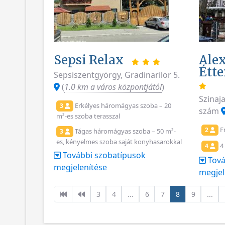
Sepsi Relax
Alex
Étte
Sepsiszentgyörgy, Gradinarilor 5.
(
1.0 km a város központjától
)
Szinaj
Erkélyes háromágyas szoba – 20
3
szám
m²-es szoba terasszal
F
2
Tágas háromágyas szoba – 50 m²-
3
es, kényelmes szoba saját konyhasarokkal
4
4
További szobatípusok
Tová
megjelenítése
megjel
3
4
...
6
7
8
9
...