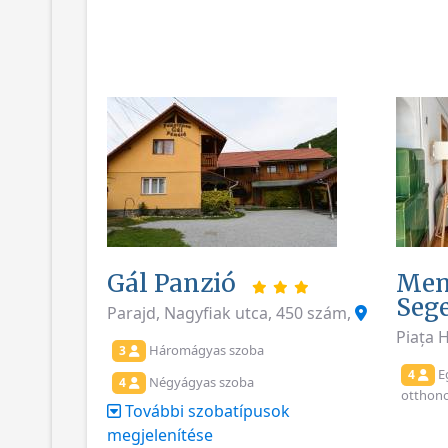
Gál Panzió
Men
Seg
Parajd, Nagyfiak utca, 450 szám,
Piața
Háromágyas szoba
3
E
4
Négyágyas szoba
4
otthono
További szobatípusok
megjelenítése