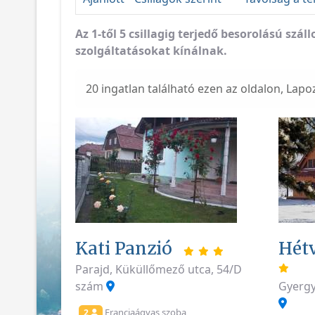
Az 1-től 5 csillagig terjedő besorolású sz
szolgáltatásokat kínálnak.
20 ingatlan található ezen az oldalon, Lapo
Kati Panzió
Hét
Parajd, Küküllőmező utca, 54/D
szám
Gyergy
Franciaágyas szoba
2