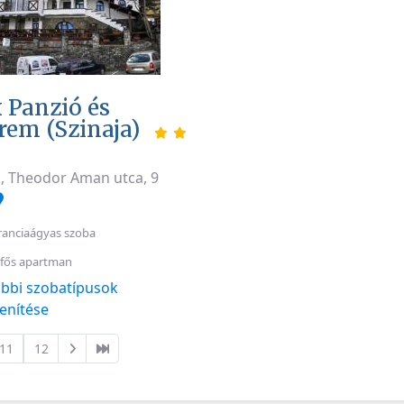
 Panzió és
rem (Szinaja)
a, Theodor Aman utca, 9
ranciaágyas szoba
 fős apartman
bbi szobatípusok
enítése
11
12