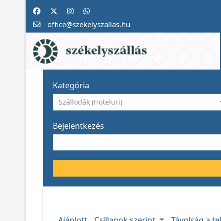
office@szekelyszallas.hu
Kategória
Bejelentkezés
Ajánlott
Csillagok szerint
Távolság a te