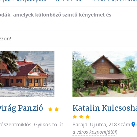
állodák, amelyek különböző szintű kényelmet és
zzon!
virág Panzió
Katalin Kulcsoshá
ószentmiklós, Gyilkos-tó út
Parajd, Új utca, 218 szám
a város központjától
)