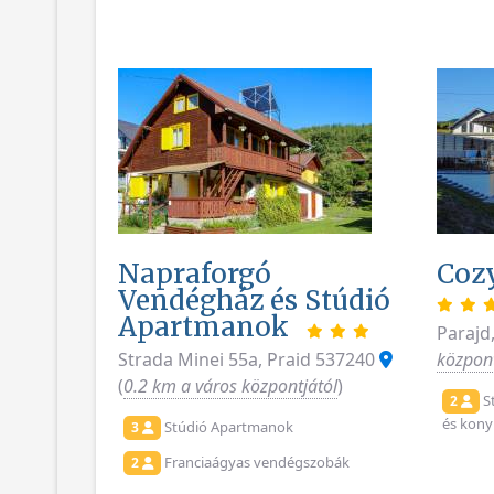
Napraforgó
Coz
Vendégház és Stúdió
Apartmanok
Parajd
Strada Minei 55a, Praid 537240
központ
(
0.2 km a város központjától
)
St
2
és kony
Stúdió Apartmanok
3
Franciaágyas vendégszobák
2