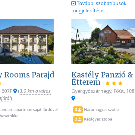
További szobatípusok
megjelenítése
y Rooms Parajd
Kastély Panzió &
Étterem
, 607F
(
3.0 km a város
Gyergyószárhegy, Főút, 10
jától
)
andard apartman saját fürdővel
Háromágyas szoba
3
hasarokkal
Kétágyas szoba
2