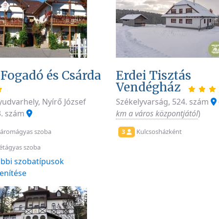
 Fogadó és Csárda
Erdei Tisztás
Vendégház
yudvarhely, Nyírő József
Székelyvarság, 524. szám
 3. szám
km a város központjától
)
áromágyas szoba
Kulcsosházként
3
étágyas szoba
bbi szobatípusok
enítése