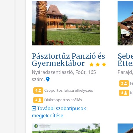
Pásztortűz Panzió és
Sebe
Gyermektábor
Étt
Nyárádszentlászló, Főút, 165
Parajd
szám.
F
2
Csoportos faházi elhelyezés
4
K
4
Diákcsoportos szállás
4
További szobatípusok
megjelenítése