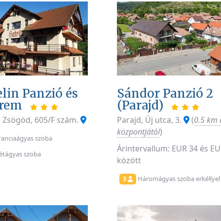
lin Panzió és
Sándor Panzió 2
erem
(Parajd)
, Zsögöd, 605/F szám.
Parajd, Új utca, 3.
(
0.5 km 
központjától
)
ranciaágyas szoba
Árintervallum: EUR 34 és EU
étágyas szoba
között
Háromágyas szoba erkéllyel 
3