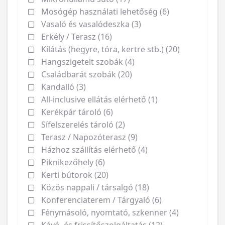
Mosógép használati lehetőség (6)
Vasaló és vasalódeszka (3)
Erkély / Terasz (16)
Kilátás (hegyre, tóra, kertre stb.) (20)
Hangszigetelt szobák (4)
Családbarát szobák (20)
Kandalló (3)
All-inclusive ellátás elérhető (1)
Kerékpár tároló (6)
Sífelszerelés tároló (2)
Terasz / Napozóterasz (9)
Házhoz szállítás elérhető (4)
Piknikezőhely (6)
Kerti bútorok (20)
Közös nappali / társalgó (18)
Konferenciaterem / Tárgyaló (6)
Fénymásoló, nyomtató, szkenner (4)
Kávé- és frissítőszolgáltatás (12)