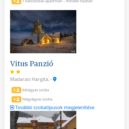
1 hálószobás apartman – minden házban
4
Vitus Panzió
Madarasi Hargita, -
Kétágyas szoba
2
Négyágyas szoba
4
További szobatípusok megjelenítése