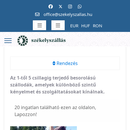
office@szekelyszallas.hu
EUR
HUF
RON
Rendezés
Az 1-től 5 csillagig terjedő besorolású
szállodák, amelyek különböző szintű
kényelmet és szolgáltatásokat kínálnak.
20 ingatlan található ezen az oldalon,
Lapozzon!