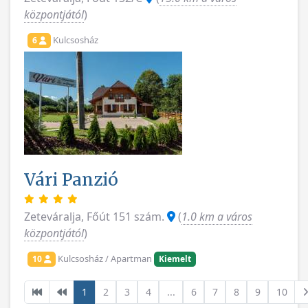
központjától
)
Kulcsosház
6
Vári Panzió
Zeteváralja, Főút 151 szám.
(
1.0 km a város
központjától
)
Kulcsosház / Apartman
10
Kiemelt
1
2
3
4
...
6
7
8
9
10