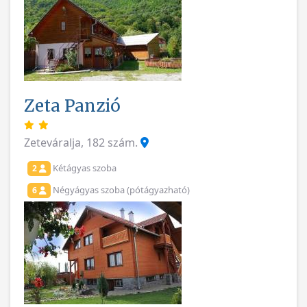
Zeta Panzió
Zeteváralja, 182 szám.
Kétágyas szoba
2
Négyágyas szoba (pótágyazható)
6