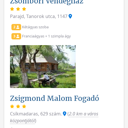
Zsombori Vendégház
Parajd, Tanorok utca, 1147
Kétágyas szoba
2
Franciaágyas + 1 szimpla ágy
3
Zsigmond Malom Fogadó
Csíkmadaras, 629 szám.
(
2.0 km a város
központjától
)