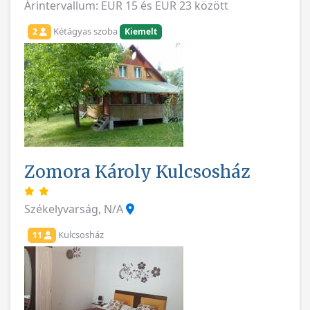
Árintervallum: EUR 15 és EUR 23 között
Kétágyas szoba
2
Kiemelt
Zomora Károly Kulcsosház
Székelyvarság, N/A
Kulcsosház
11