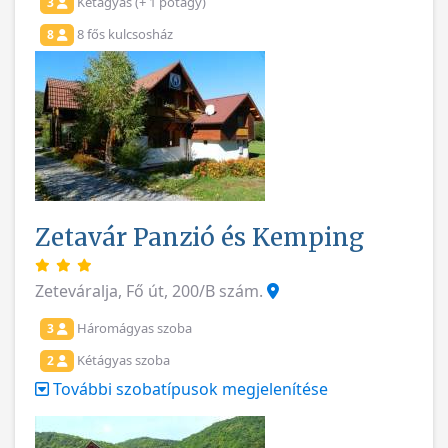
Kétágyas (+ 1 pótágy)
3
8 fős kulcsosház
8
Zetavár Panzió és Kemping
Zeteváralja, Fő út, 200/B szám.
Háromágyas szoba
3
Kétágyas szoba
2
További szobatípusok megjelenítése