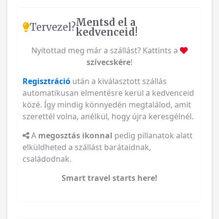
Mentsd el a
Tervezel?
kedvenceid!
Nyitottad meg már a szállást? Kattints a
szívecskére
!
Regisztráció
után a kiválasztott szállás
automatikusan elmentésre kerül a kedvenceid
közé. Így mindig könnyedén megtalálod, amit
szerettél volna, anélkül, hogy újra keresgélnél.
A
megosztás ikonnal
pedig pillanatok alatt
elküldheted a szállást barátaidnak,
családodnak.
Smart travel starts here!