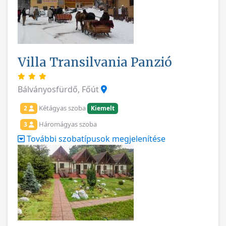
Villa Transilvania Panzió
Bálványosfürdő, Főút
Kétágyas szoba
2
Kiemelt
Háromágyas szoba
3
További szobatípusok megjelenítése