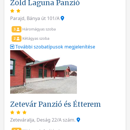
Zöld Laguna Panzió
Parajd, Bánya út 101/A
Háromágyas szoba
3
Kétágyas szoba
2
További szobatípusok megjelenítése
Zetevár Panzió és Étterem
Zeteváralja, Deság 22/A szám.