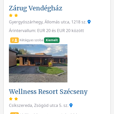
Zárug Vendégház
Gyergyószárhegy, Állomás utca, 1218 sz.
Árintervallum: EUR 20 és EUR 20 között
Kétágyas szoba
2
Kiemelt
Wellness Resort Szécseny
Csíkszereda, Zsögöd utca 5. sz.