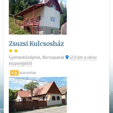
Zsuzsi Kulcsosház
Gyimesközéplok, Borospatak
(
2.0 km a város
központjától
)
Kulcsosház
8