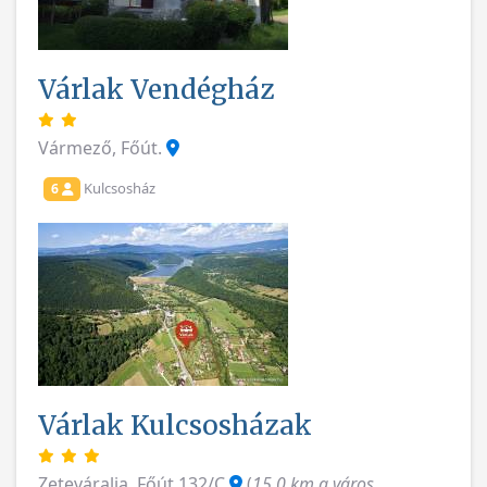
Várlak Vendégház
Vármező, Főút.
Kulcsosház
6
Várlak Kulcsosházak
Zeteváralja, Főút 132/C
(
15.0 km a város