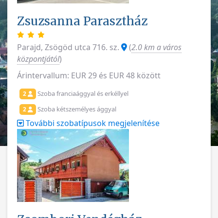
Zsuzsanna Parasztház
Parajd, Zsögöd utca 716. sz.
(
2.0 km a város
központjától
)
Árintervallum: EUR 29 és EUR 48 között
Szoba franciaággyal és erkéllyel
2
Szoba kétszemélyes ággyal
2
További szobatípusok megjelenítése