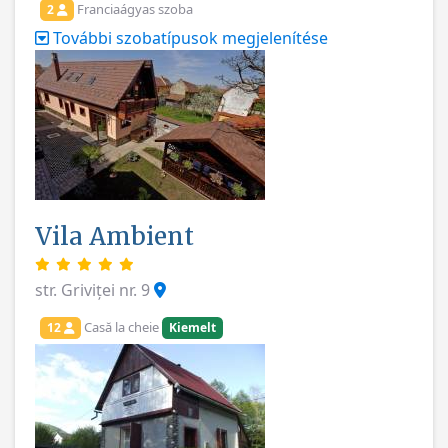
Franciaágyas szoba
2
További szobatípusok megjelenítése
Vila Ambient
str. Griviței nr. 9
Casă la cheie
12
Kiemelt