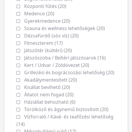
Központi fűtés (20)
Medence (20)
Gyerekmedence (20)
Szauna és wellness lehetőségek (20)
Dézsafürdő (sós víz) (20)
Fitneszterem (17)
Játszótér (kültéri) (20)
Játszószoba / Beltéri játszósarok (16)
Kert / Udvar / Zöldövezet (20)
Grillezési és bográcsozási lehetőség (20)
Akadálymentesített (20)
Kisállat bevihető (20)
Állatot nem fogad (20)
Háziállat behozható (6)
Törölköző és ágynemű biztosított (20)
Vízforraló / Kávé- és teafőzési lehetőség
(14)
Mikrohullámú sütő (17)