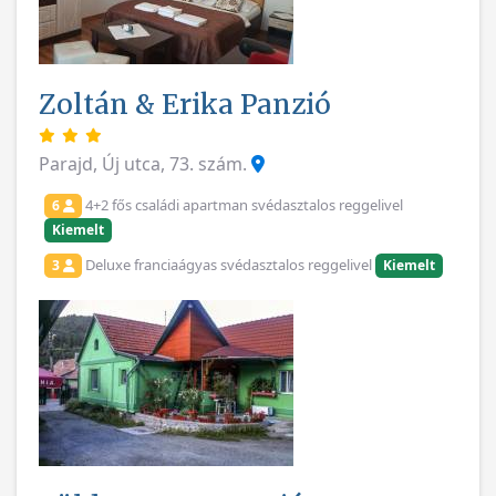
Zoltán & Erika Panzió
Parajd, Új utca, 73. szám.
4+2 fős családi apartman svédasztalos reggelivel
6
Kiemelt
Deluxe franciaágyas svédasztalos reggelivel
3
Kiemelt