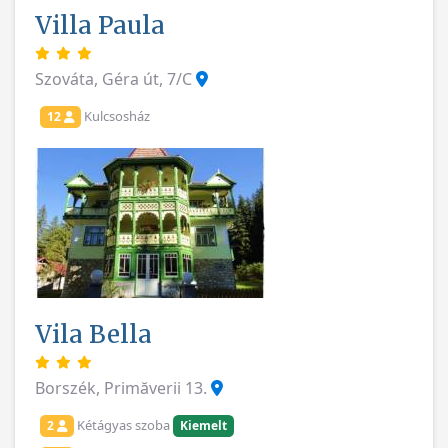
Villa Paula
Szováta, Géra út, 7/C
Kulcsosház
12
Vila Bella
Borszék, Primăverii 13.
Kétágyas szoba
2
Kiemelt