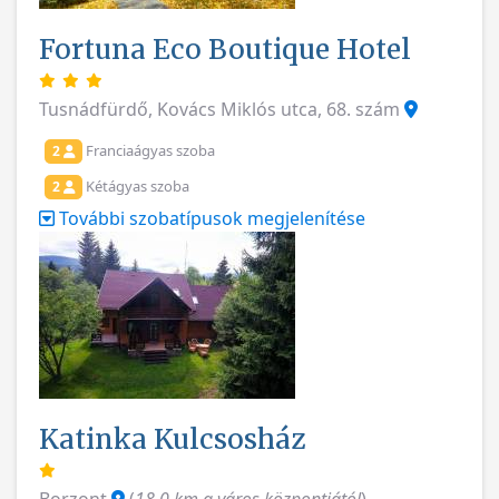
Fortuna Eco Boutique Hotel
Tusnádfürdő, Kovács Miklós utca, 68. szám
Franciaágyas szoba
2
Kétágyas szoba
2
További szobatípusok megjelenítése
Katinka Kulcsosház