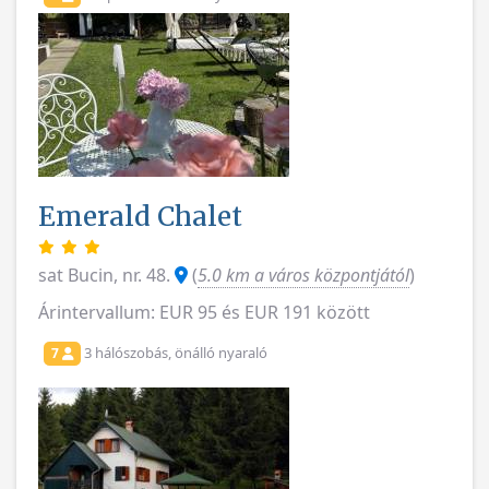
Emerald Chalet
sat Bucin, nr. 48.
(
5.0 km a város központjától
)
Árintervallum: EUR 95 és EUR 191 között
3 hálószobás, önálló nyaraló
7