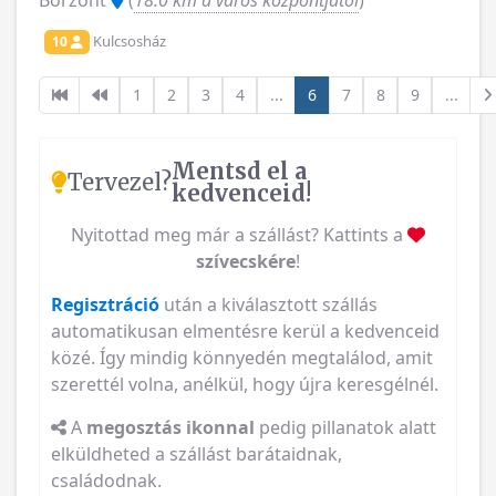
Borzont
(
18.0 km a város központjától
)
Kulcsosház
10
1
2
3
4
...
6
7
8
9
...
Mentsd el a
Tervezel?
kedvenceid!
Nyitottad meg már a szállást? Kattints a
szívecskére
!
Regisztráció
után a kiválasztott szállás
automatikusan elmentésre kerül a kedvenceid
közé. Így mindig könnyedén megtalálod, amit
szerettél volna, anélkül, hogy újra keresgélnél.
A
megosztás ikonnal
pedig pillanatok alatt
elküldheted a szállást barátaidnak,
családodnak.