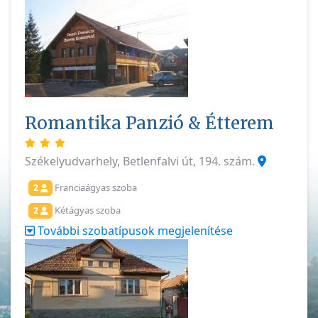
Romantika Panzió & Étterem
Székelyudvarhely, Betlenfalvi út, 194. szám.
Franciaágyas szoba
2
Kétágyas szoba
2
További szobatípusok megjelenítése