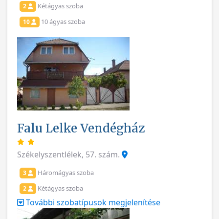
Kétágyas szoba
2
10 ágyas szoba
10
Falu Lelke Vendégház
Székelyszentlélek, 57. szám.
Háromágyas szoba
3
Kétágyas szoba
2
További szobatípusok megjelenítése