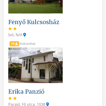
Fenyő Kulcsosház
Ivó, N/A
Kulcsosház
10
Erika Panzió
Parajd, Fő utca, 1038