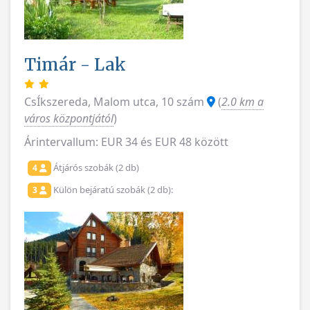
Timár - Lak
CsÍkszereda, Malom utca, 10 szám
(
2.0 km a
város központjától
)
Árintervallum: EUR 34 és EUR 48 között
Átjárós szobák (2 db)
4
Külön bejáratú szobák (2 db):
3