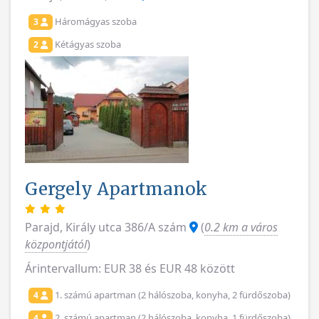
Háromágyas szoba
3
Kétágyas szoba
2
Gergely Apartmanok
Parajd, Király utca 386/A szám
(
0.2 km a város
központjától
)
Árintervallum: EUR 38 és EUR 48 között
1. számú apartman (2 hálószoba, konyha, 2 fürdőszoba)
4
2. számú apartman (2 hálószoba, konyha, 1 fürdőszoba)
4