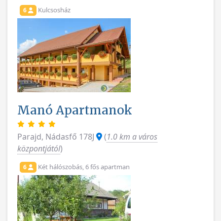
Kulcsosház
6
Manó Apartmanok
Parajd, Nádasfő 178J
(
1.0 km a város
központjától
)
Két hálószobás, 6 fős apartman
6