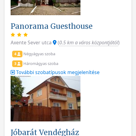
Panorama Guesthouse
Axente Sever utca
(
0.5 km a város központjától
)
Négyágyas szoba
4
Háromágyas szoba
3
További szobatípusok megjelenítése
Jóbarát Vendégház