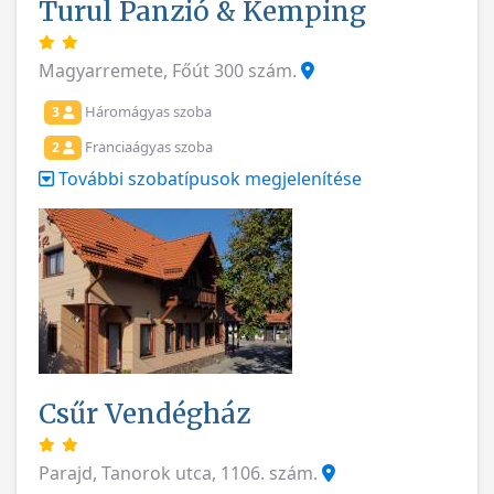
Turul Panzió & Kemping
Magyarremete, Főút 300 szám.
Háromágyas szoba
3
Franciaágyas szoba
2
További szobatípusok megjelenítése
Csűr Vendégház
Parajd, Tanorok utca, 1106. szám.