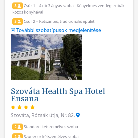
Csűr 1 – 4 db 3 ágyas szoba - Kényelmes vendégszobák
3
közös konyhával
Csűr 2 – Kétszintes, tradicionális épület
3
További szobatípusok megjelenítése
Szováta Health Spa Hotel
Ensana
Szováta, Rózsák útja, Nr. 82.
Standard kétszemélyes szoba
2
Szuperior kétszemélyes szoba
2