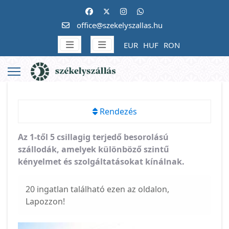
office@szekelyszallas.hu
EUR
HUF
RON
Rendezés
Az 1-től 5 csillagig terjedő besorolású
szállodák, amelyek különböző szintű
kényelmet és szolgáltatásokat kínálnak.
20 ingatlan található ezen az oldalon,
Lapozzon!