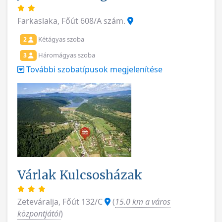
Farkaslaka, Főút 608/A szám.
Kétágyas szoba
2
Háromágyas szoba
3
További szobatípusok megjelenítése
Várlak Kulcsosházak
Zeteváralja, Főút 132/C
(
15.0 km a város
központjától
)