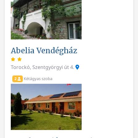
Abelia Vendégház
Torockó, Szentgyörgyi út 4.
Kétágyas szoba
2