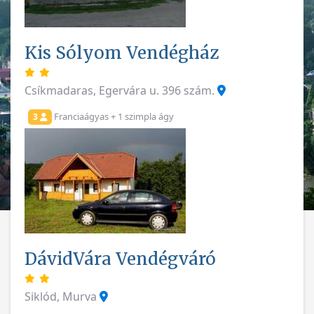
Kis Sólyom Vendégház
Csíkmadaras, Egervára u. 396 szám.
Franciaágyas + 1 szimpla ágy
3
DávidVára Vendégváró
Siklód, Murva