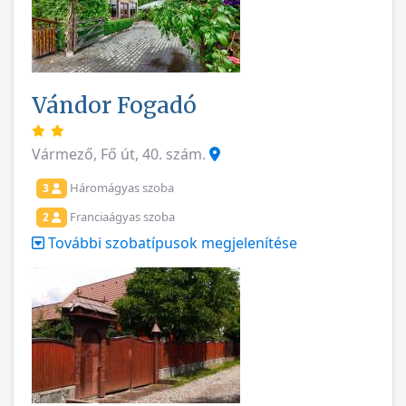
Vándor Fogadó
Vármező, Fő út, 40. szám.
Háromágyas szoba
3
Franciaágyas szoba
2
További szobatípusok megjelenítése