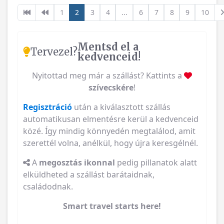
1
2
3
4
...
6
7
8
9
10
Mentsd el a
Tervezel?
kedvenceid!
Nyitottad meg már a szállást? Kattints a
szívecskére
!
Regisztráció
után a kiválasztott szállás
automatikusan elmentésre kerül a kedvenceid
közé. Így mindig könnyedén megtalálod, amit
szerettél volna, anélkül, hogy újra keresgélnél.
A
megosztás ikonnal
pedig pillanatok alatt
elküldheted a szállást barátaidnak,
családodnak.
Smart travel starts here!