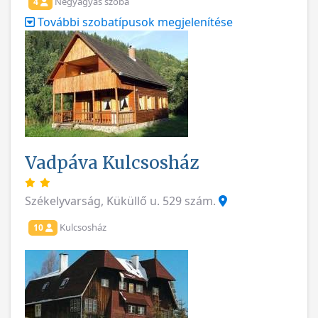
Négyágyas szoba
4
További szobatípusok megjelenítése
Vadpáva Kulcsosház
Székelyvarság, Küküllő u. 529 szám.
Kulcsosház
10