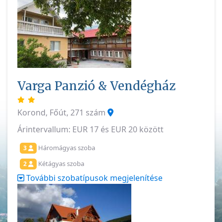
Varga Panzió & Vendégház
Korond, Főút, 271 szám
Árintervallum: EUR 17 és EUR 20 között
Háromágyas szoba
3
Kétágyas szoba
2
További szobatípusok megjelenítése