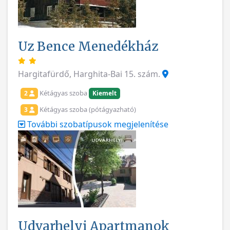
Uz Bence Menedékház
Hargitafürdő, Harghita-Bai 15. szám.
Kétágyas szoba
2
Kiemelt
Kétágyas szoba (pótágyazható)
3
További szobatípusok megjelenítése
Udvarhelyi Apartmanok