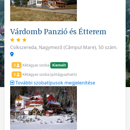
Várdomb Panzió és Étterem
Csíkszereda, Nagymező (Câmpul Mare), 50 szám.
Kétágyas szoba
2
Kiemelt
Kétágyas szoba (pótágyazható)
3
További szobatípusok megjelenítése