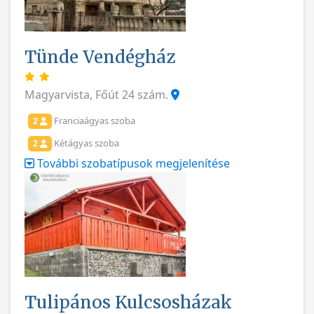
Tünde Vendégház
Magyarvista, Főút 24 szám.
Franciaágyas szoba
2
Kétágyas szoba
2
További szobatípusok megjelenítése
Tulipános Kulcsosházak