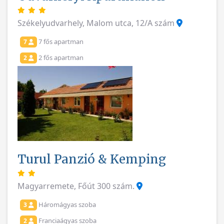
Székelyudvarhely, Malom utca, 12/A szám
7 fős apartman
7
2 fős apartman
2
Turul Panzió & Kemping
Magyarremete, Főút 300 szám.
Háromágyas szoba
3
Franciaágyas szoba
2