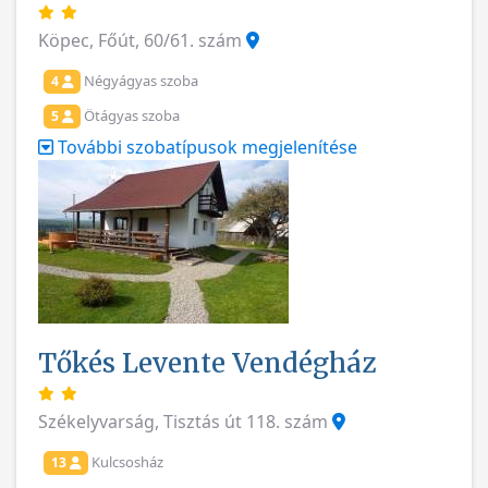
Köpec, Főút, 60/61. szám
Négyágyas szoba
4
Ötágyas szoba
5
További szobatípusok megjelenítése
Tőkés Levente Vendégház
Székelyvarság, Tisztás út 118. szám
Kulcsosház
13