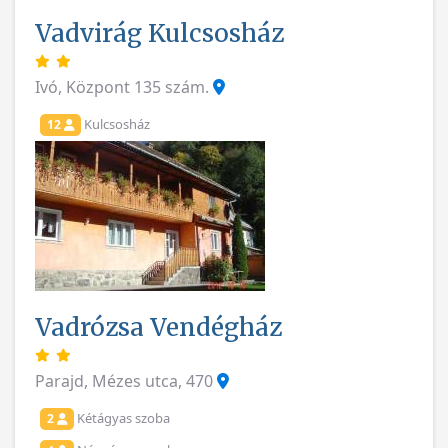
Vadvirág Kulcsosház
Ivó, Központ 135 szám.
Kulcsosház
12
Vadrózsa Vendégház
Parajd, Mézes utca, 470
Kétágyas szoba
2