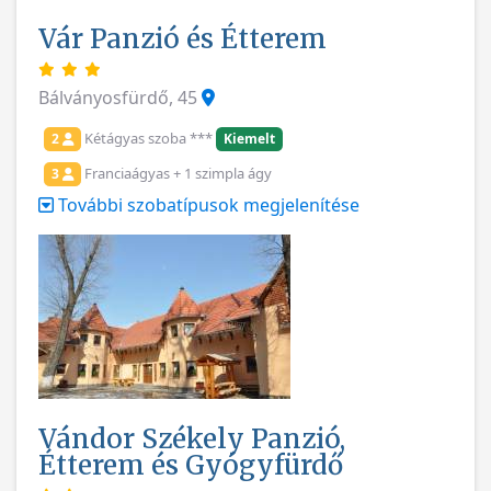
Vár Panzió és Étterem
Bálványosfürdő, 45
Kétágyas szoba ***
2
Kiemelt
Franciaágyas + 1 szimpla ágy
3
További szobatípusok megjelenítése
Vándor Székely Panzió,
Étterem és Gyógyfürdő