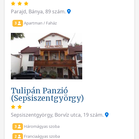
Parajd, Bánya, 89 szám.
Apartman / Faház
3
Tulipán Panzió
(Sepsiszentgyörgy)
Sepsiszentgyörgy, Borvíz utca, 19 szám.
Háromágyas szoba
3
Franciaágyas szoba
2