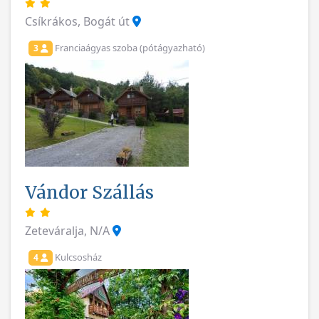
Csíkrákos, Bogát út
Franciaágyas szoba (pótágyazható)
3
Vándor Szállás
Zeteváralja, N/A
Kulcsosház
4