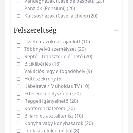
Vendégházak (Case de oaspeți) (20)
Panziók (Pensiuni) (20)
Kulcsosházak (Case la cheie) (20)
Felszereltség
Üzleti utazóknak ajánlott (10)
Többnyelvű személyzet (20)
Reptéri transzfer elérhető (20)
Biciklibérlés (18)
Vakációs jegy elfogadóhely (9)
Hűtőszekrény (5)
Kábeltévé / Műholdas TV (10)
Étterem a helyszínen (20)
Reggeli igényelhető (20)
Konferenciaterem (20)
Biliárd és asztalitenisz (10)
Konyha vagy konyhasarok (20)
Foglalás előleg nélkül (8)