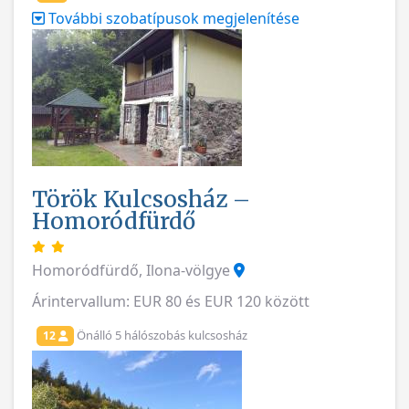
További szobatípusok megjelenítése
Török Kulcsosház –
Homoródfürdő
Homoródfürdő, Ilona-völgye
Árintervallum: EUR 80 és EUR 120 között
Önálló 5 hálószobás kulcsosház
12