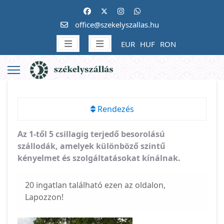
office@szekelyszallas.hu
EUR
HUF
RON
Rendezés
Az 1-től 5 csillagig terjedő besorolású
szállodák, amelyek különböző szintű
kényelmet és szolgáltatásokat kínálnak.
20 ingatlan található ezen az oldalon,
Lapozzon!