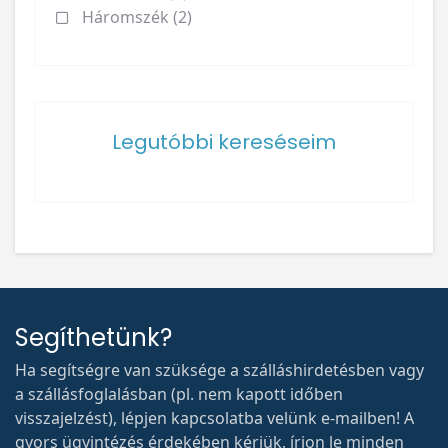
Háromszék (2)
Legutóbbi kereséseim
Segíthetünk?
Ha segítségre van szüksége a szálláshirdetésben vagy
a szállásfoglalásban (pl. nem kapott időben
visszajelzést), lépjen kapcsolatba velünk e-mailben! A
gyors ügyintézés érdekében kérjük, írjon le minden