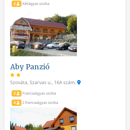
Kétágyas szoba
2
Aby Panzió
Szováta, Szarvas u., 16A szám.
Franciaágyas szoba
2
2 franciaágyas szoba
4