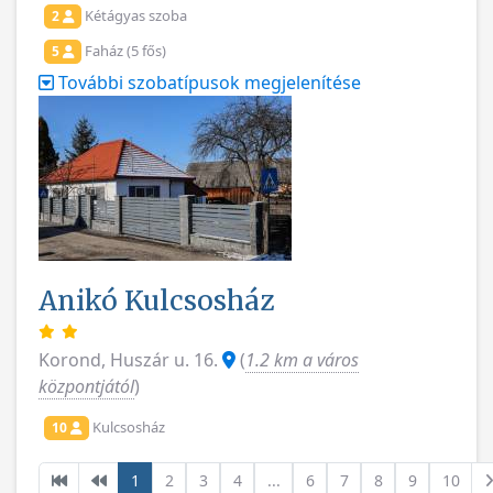
Kétágyas szoba
2
Faház (5 fős)
5
További szobatípusok megjelenítése
Anikó Kulcsosház
Korond, Huszár u. 16.
(
1.2 km a város
központjától
)
Kulcsosház
10
1
2
3
4
...
6
7
8
9
10