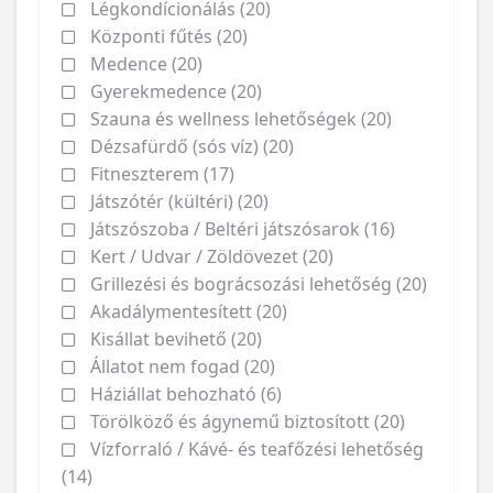
Légkondícionálás (20)
Központi fűtés (20)
Medence (20)
Gyerekmedence (20)
Szauna és wellness lehetőségek (20)
Dézsafürdő (sós víz) (20)
Fitneszterem (17)
Játszótér (kültéri) (20)
Játszószoba / Beltéri játszósarok (16)
Kert / Udvar / Zöldövezet (20)
Grillezési és bográcsozási lehetőség (20)
Akadálymentesített (20)
Kisállat bevihető (20)
Állatot nem fogad (20)
Háziállat behozható (6)
Törölköző és ágynemű biztosított (20)
Vízforraló / Kávé- és teafőzési lehetőség
(14)