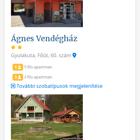
Ágnes Vendégház
Gyulakuta, Főút, 60. szám
5 fős apartman
5
3 fős apartman
3
További szobatípusok megjelenítése