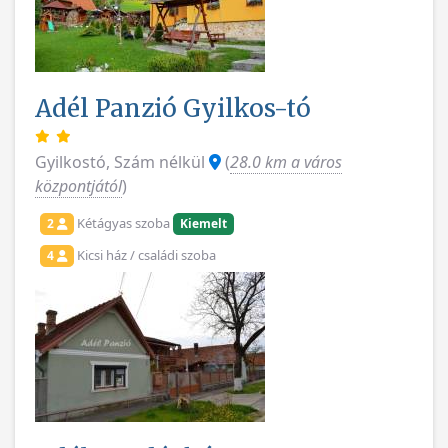
Adél Panzió Gyilkos-tó
Gyilkostó, Szám nélkül
(
28.0 km a város
központjától
)
Kétágyas szoba
2
Kiemelt
Kicsi ház / családi szoba
4