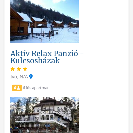
Aktív Relax Panzió -
Kulcsosházak
Ivó, N/A
6 fős apartman
6