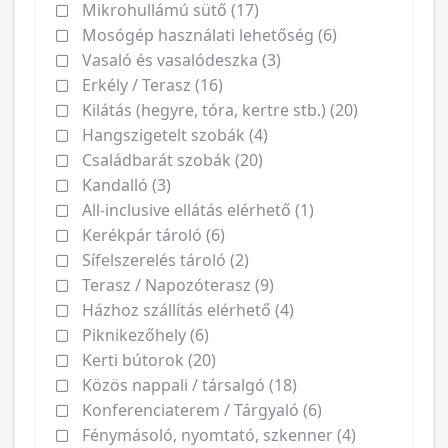
Mikrohullámú sütő (17)
Mosógép használati lehetőség (6)
Vasaló és vasalódeszka (3)
Erkély / Terasz (16)
Kilátás (hegyre, tóra, kertre stb.) (20)
Hangszigetelt szobák (4)
Családbarát szobák (20)
Kandalló (3)
All-inclusive ellátás elérhető (1)
Kerékpár tároló (6)
Sífelszerelés tároló (2)
Terasz / Napozóterasz (9)
Házhoz szállítás elérhető (4)
Piknikezőhely (6)
Kerti bútorok (20)
Közös nappali / társalgó (18)
Konferenciaterem / Tárgyaló (6)
Fénymásoló, nyomtató, szkenner (4)