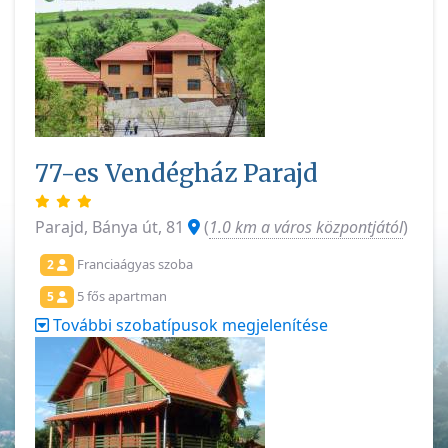
77-es Vendégház Parajd
Parajd, Bánya út, 81
(
1.0 km a város központjától
)
Franciaágyas szoba
2
5 fős apartman
5
További szobatípusok megjelenítése