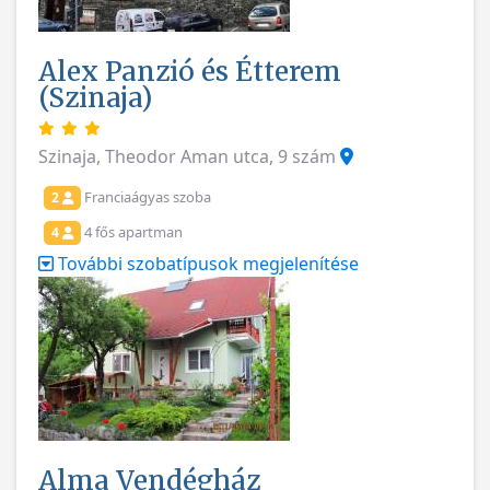
Alex Panzió és Étterem
(Szinaja)
Szinaja, Theodor Aman utca, 9 szám
Franciaágyas szoba
2
4 fős apartman
4
További szobatípusok megjelenítése
Alma Vendégház