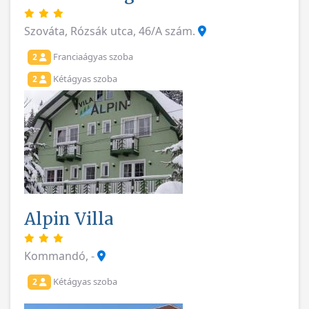
Szováta, Rózsák utca, 46/A szám.
Franciaágyas szoba
2
Kétágyas szoba
2
Alpin Villa
Kommandó, -
Kétágyas szoba
2