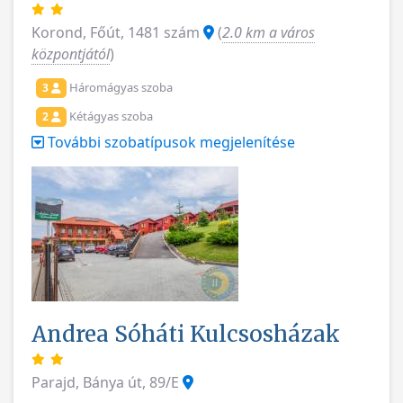
Korond, Főút, 1481 szám
(
2.0 km a város
központjától
)
Háromágyas szoba
3
Kétágyas szoba
2
További szobatípusok megjelenítése
Andrea Sóháti Kulcsosházak
Parajd, Bánya út, 89/E