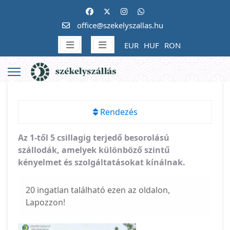
office@szekelyszallas.hu
EUR
HUF
RON
Rendezés
Az 1-től 5 csillagig terjedő besorolású
szállodák, amelyek különböző szintű
kényelmet és szolgáltatásokat kínálnak.
20 ingatlan található ezen az oldalon,
Lapozzon!