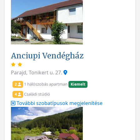
Anciupi Vendégház
Parajd, Tonikert u. 27.
1 hálószobás apartman
2
Kiemelt
Családi stúdió
4
További szobatípusok megjelenítése