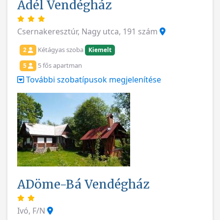
Adél Vendégház
Csernakeresztúr, Nagy utca, 191 szám
Kétágyas szoba
2
Kiemelt
5 fős apartman
5
További szobatípusok megjelenítése
ADöme-Bá Vendégház
Ivó, F/N