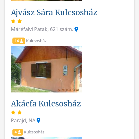
Ajvász Sára Kulcsosház
Máréfalvi Patak, 621 szám.
Kulcsosház
14
Akácfa Kulcsosház
Parajd, NA
Kulcsosház
4