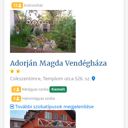
Kulcsosház
12
Adorján Magda Vendégháza
Csíkszentimre, Templom utca 526. sz.
Kétágyas szoba
2
Kiemelt
Háromágyas szoba
3
További szobatípusok megjelenítése