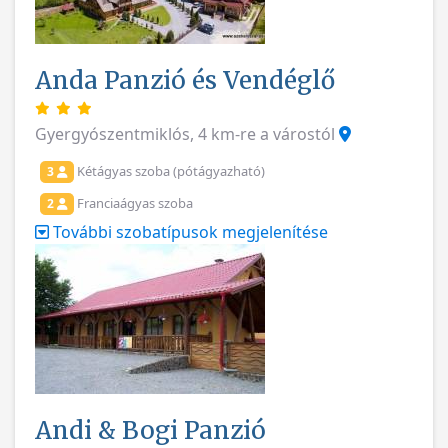
Anda Panzió és Vendéglő
Gyergyószentmiklós, 4 km-re a várostól
Kétágyas szoba (pótágyazható)
3
Franciaágyas szoba
2
További szobatípusok megjelenítése
Andi & Bogi Panzió