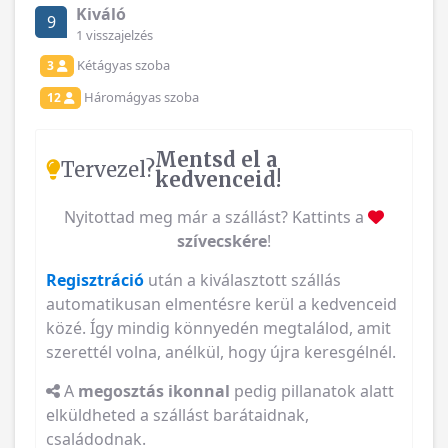
Kiváló
9
1 visszajelzés
Kétágyas szoba
3
Háromágyas szoba
12
Mentsd el a
Tervezel?
kedvenceid!
Nyitottad meg már a szállást? Kattints a
szívecskére
!
Regisztráció
után a kiválasztott szállás
automatikusan elmentésre kerül a kedvenceid
közé. Így mindig könnyedén megtalálod, amit
szerettél volna, anélkül, hogy újra keresgélnél.
A
megosztás ikonnal
pedig pillanatok alatt
elküldheted a szállást barátaidnak,
családodnak.