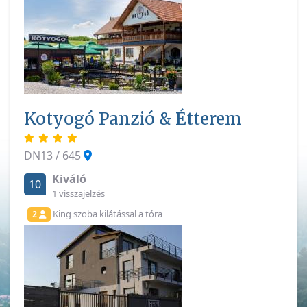
Kotyogó Panzió & Étterem
DN13 / 645
Kiváló
10
1 visszajelzés
King szoba kilátással a tóra
2