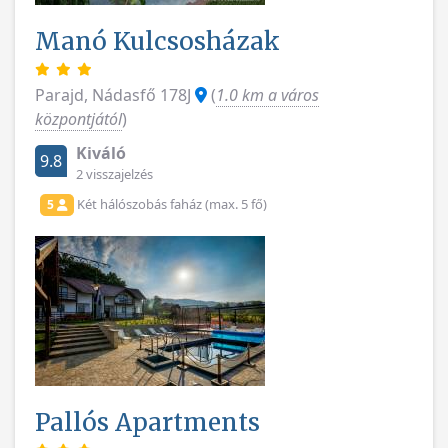
Manó Kulcsosházak
Parajd, Nádasfő 178J
(
1.0 km a város
központjától
)
Kiváló
9.8
2 visszajelzés
Két hálószobás faház (max. 5 fő)
5
Pallós Apartments