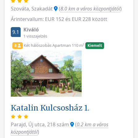
Szováta, Szakadát
(
8.0 km a város központjától
)
Árintervallum: EUR 152 és EUR 228 között
Kiváló
9.1
1 visszajelzés
Két hálószobás Apartman 110 m²
8
Kiemelt
Katalin Kulcsosház 1.
Parajd, Új utca, 218 szám
(
0.2 km a város
központjától
)