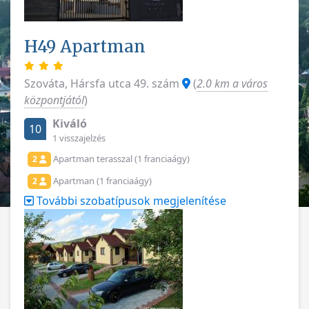
H49 Apartman
Szováta, Hársfa utca 49. szám
(
2.0 km a város
központjától
)
Kiváló
10
1 visszajelzés
Apartman terasszal (1 franciaágy)
2
Apartman (1 franciaágy)
2
További szobatípusok megjelenítése