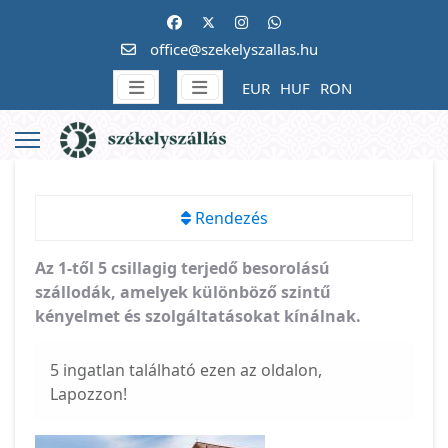
office@szekelyszallas.hu
EUR
HUF
RON
Rendezés
Az 1-től 5 csillagig terjedő besorolású
szállodák, amelyek különböző szintű
kényelmet és szolgáltatásokat kínálnak.
5 ingatlan található ezen az oldalon,
Lapozzon!