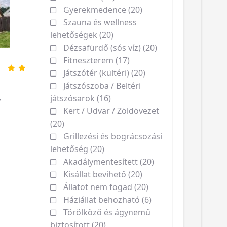
Gyerekmedence (20)
Szauna és wellness
lehetőségek (20)
Dézsafürdő (sós víz) (20)
Fitneszterem (17)
z
Játszótér (kültéri) (20)
Játszószoba / Beltéri
játszósarok (16)
y
Kert / Udvar / Zöldövezet
(20)
Grillezési és bográcsozási
lehetőség (20)
Akadálymentesített (20)
Kisállat bevihető (20)
Állatot nem fogad (20)
Háziállat behozható (6)
Törölköző és ágynemű
biztosított (20)