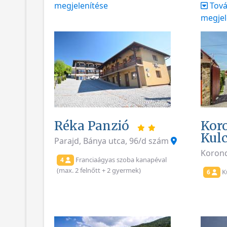
megjelenítése
Tová
megjel
Réka Panzió
Kor
Kul
Parajd, Bánya utca, 96/d szám
Koron
Franciaágyas szoba kanapéval
4
(max. 2 felnőtt + 2 gyermek)
K
6