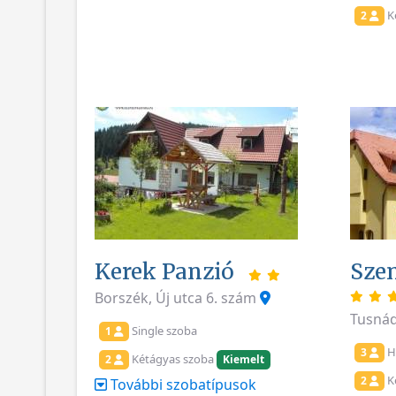
K
2
Kerek Panzió
Szen
Borszék, Új utca 6. szám
Tusnád
Single szoba
1
H
3
Kétágyas szoba
2
Kiemelt
K
2
További szobatípusok