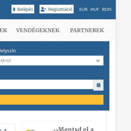
Belépés
Regisztráció
EUR
HUF
RON
EK
VENDÉGEKNEK
PARTNEREK
elyszín
Mentsd el a
ám