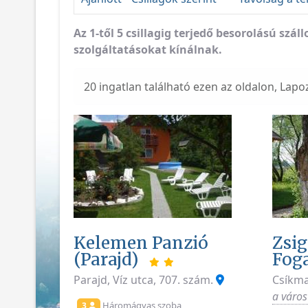
Az 1-től 5 csillagig terjedő besorolású sz
szolgáltatásokat kínálnak.
20 ingatlan található ezen az oldalon, Lapo
Kelemen Panzió
Zsi
(Parajd)
Fog
Parajd, Víz utca, 707. szám.
Csíkma
a város
Háromágyas szoba
3