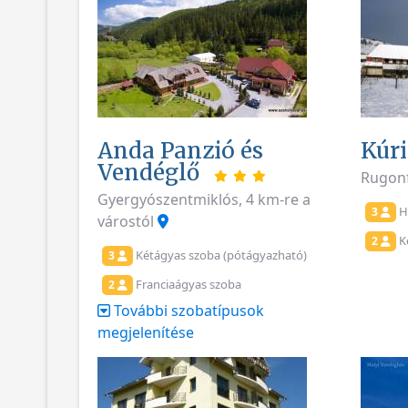
Anda Panzió és
Kúr
Vendéglő
Rugonf
Gyergyószentmiklós, 4 km-re a
H
3
várostól
K
2
Kétágyas szoba (pótágyazható)
3
Franciaágyas szoba
2
További szobatípusok
megjelenítése