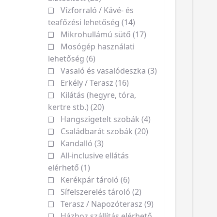
Vízforraló / Kávé- és
teafőzési lehetőség (14)
Mikrohullámú sütő (17)
Mosógép használati
lehetőség (6)
Vasaló és vasalódeszka (3)
Erkély / Terasz (16)
Kilátás (hegyre, tóra,
kertre stb.) (20)
Hangszigetelt szobák (4)
Családbarát szobák (20)
Kandalló (3)
All-inclusive ellátás
elérhető (1)
Kerékpár tároló (6)
Sífelszerelés tároló (2)
Terasz / Napozóterasz (9)
Házhoz szállítás elérhető