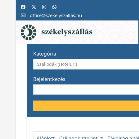
office@szekelyszallas.hu
Kategória
Bejelentkezés
Ajánlott
Csillagok szerint
Távolság a te