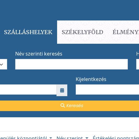
SZÁLLÁSHELYEK
SZÉKELYFÖLD
ÉLMÉNY
Név szerinti keresés
H
Kijelentkezés
Keresés
lepülés központjától
Név szerint
Értékelési pontsz