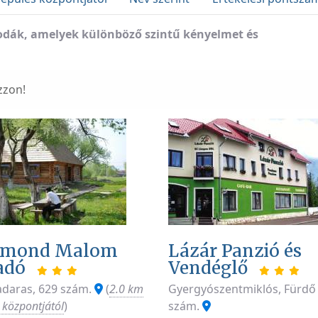
állodák, amelyek különböző szintű kényelmet és
zzon!
gmond Malom
Lázár Panzió és
adó
Vendéglő
daras, 629 szám.
(
2.0 km
Gyergyószentmiklós, Fürdő 
 központjától
)
szám.