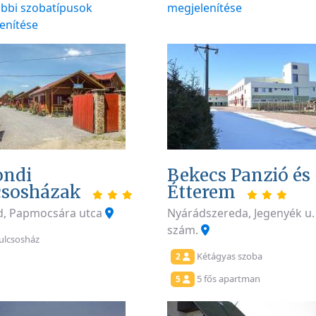
bbi szobatípusok
megjelenítése
enítése
ondi
Bekecs Panzió és
csosházak
Étterem
d, Papmocsára utca
Nyárádszereda, Jegenyék u.
szám.
ulcsosház
Kétágyas szoba
2
5 fős apartman
5