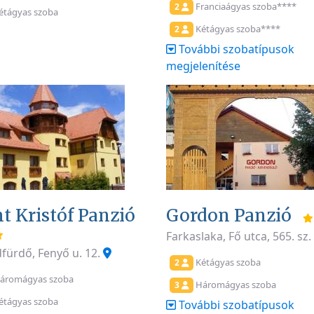
Franciaágyas szoba****
2
étágyas szoba
Kétágyas szoba****
2
További szobatípusok
megjelenítése
t Kristóf Panzió
Gordon Panzió
Farkaslaka, Fő utca, 565. sz
fürdő, Fenyő u. 12.
Kétágyas szoba
2
áromágyas szoba
Háromágyas szoba
3
étágyas szoba
További szobatípusok