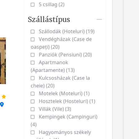
5 csillag (2)
Szállástípus
Szállodák (Hoteluri) (19)
Vendégházak (Case de
oaspeți) (20)
Panziók (Pensiuni) (20)
Apartmanok
(Apartamente) (13)
Kulcsosházak (Case la
cheie) (20)
Motelek (Moteluri) (1)
Hosztelek (Hosteluri) (1)
.
Villák (Vile) (3)
Kempingek (Campinguri)
(4)
Hagyományos székely