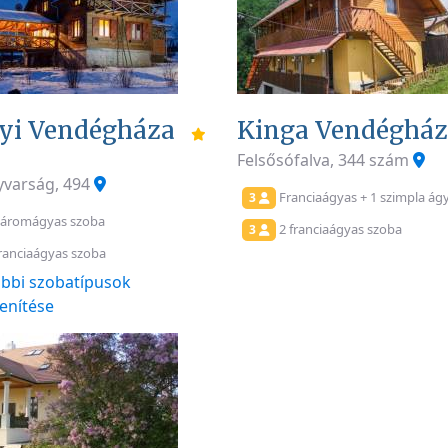
yi Vendégháza
Kinga Vendéghá
Felsősófalva, 344 szám
yvarság, 494
Franciaágyas + 1 szimpla ág
3
áromágyas szoba
2 franciaágyas szoba
3
ranciaágyas szoba
bbi szobatípusok
enítése