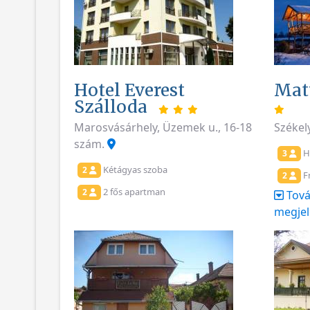
Hotel Everest
Mat
Szálloda
Marosvásárhely, Üzemek u., 16-18
Székel
szám.
H
3
Kétágyas szoba
2
F
2
2 fős apartman
2
Tová
megjel