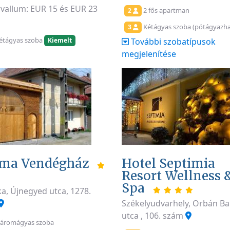
rvallum: EUR 15 és EUR 23
2 fős apartman
2
Kétágyas szoba (pótágyazha
3
étágyas szoba
Kiemelt
További szobatípusok
megjelenítése
ma Vendégház
Hotel Septimia
Resort Wellness 
Spa
ka, Újnegyed utca, 1278.
Székelyudvarhely, Orbán Ba
utca , 106. szám
áromágyas szoba