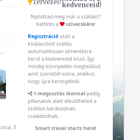
Tervezel?
kedvenceid!
Nyitottad meg már a szállást?
Kattints a
szívecskére
!
Regisztráció
után a
kiválasztott szállás
automatikusan elmentésre
kerül a kedvenceid közé. Így
mindig könnyedén megtalálod,
amit szerettél volna, anélkül,
hogy újra keresgélnél.
A
megosztás ikonnal
pedig
pillanatok alatt elküldheted a
szállást barátaidnak,
családodnak.
utca, 3
Smart travel starts here!