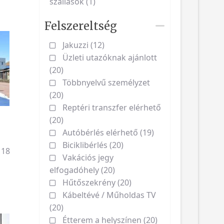
szállások (1)
Felszereltség
Jakuzzi (12)
Üzleti utazóknak ajánlott
(20)
Többnyelvű személyzet
(20)
Reptéri transzfer elérhető
(20)
Autóbérlés elérhető (19)
Biciklibérlés (20)
 18
Vakációs jegy
elfogadóhely (20)
Hűtőszekrény (20)
Kábeltévé / Műholdas TV
(20)
Étterem a helyszínen (20)