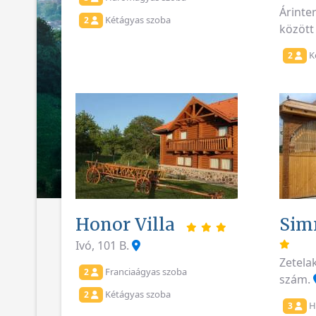
Árinte
Kétágyas szoba
2
között
K
2
Honor Villa
Sim
Ivó, 101 B.
Zetela
Franciaágyas szoba
2
szám.
Kétágyas szoba
2
H
3