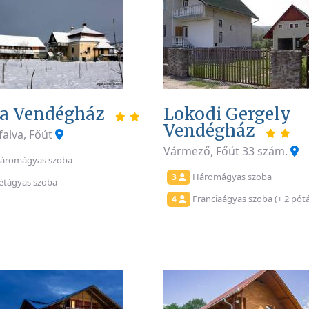
ia Vendégház
Lokodi Gergely
Vendégház
alva, Főút
Vármező, Főút 33 szám.
áromágyas szoba
Háromágyas szoba
3
étágyas szoba
Franciaágyas szoba (+ 2 pót
4