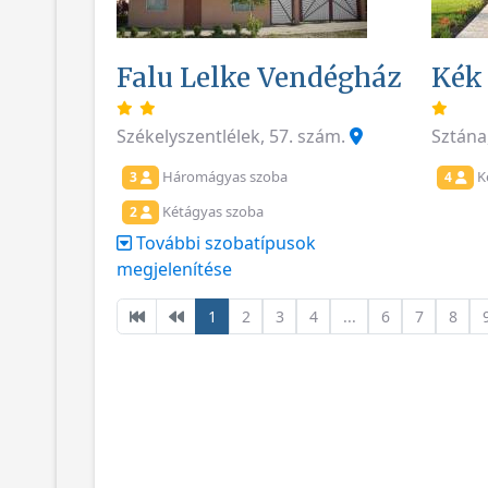
Falu Lelke Vendégház
Kék 
Székelyszentlélek, 57. szám.
Sztána
Háromágyas szoba
K
3
4
Kétágyas szoba
2
További szobatípusok
megjelenítése
1
2
3
4
...
6
7
8