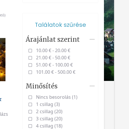
tó)
Találatok szűrése
Árajánlat szerint
10.00 € - 20.00 €
21.00 € - 50.00 €
51.00 € - 100.00 €
101.00 € - 500.00 €
Minősítés
Nincs besorolás (1)
&
1 csillag (3)
2 csillag (20)
lázs
3 csillag (20)
4 csillag (18)