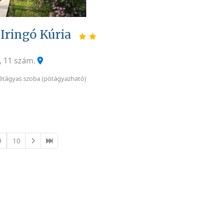
Iringó Kúria
, 11 szám.
étágyas szoba (pótágyazható)
9
10