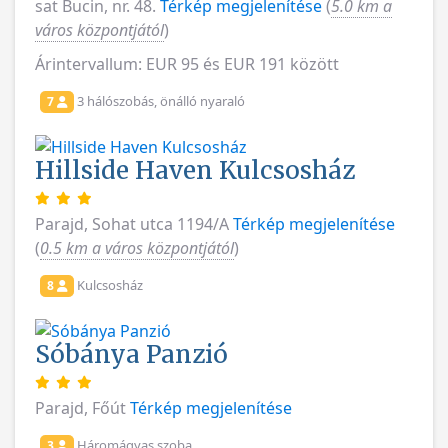
sat Bucin, nr. 48.
Térkép megjelenítése
(
5.0 km a
város központjától
)
Árintervallum: EUR 95 és EUR 191 között
3 hálószobás, önálló nyaraló
7
Hillside Haven Kulcsosház
Parajd, Sohat utca 1194/A
Térkép megjelenítése
(
0.5 km a város központjától
)
Kulcsosház
8
Sóbánya Panzió
Parajd, Főút
Térkép megjelenítése
Háromágyas szoba
3