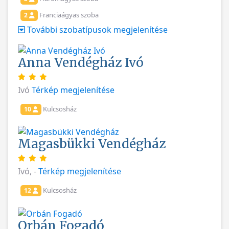
Franciaágyas szoba
2
További szobatípusok megjelenítése
Anna Vendégház Ivó
Ivó
Térkép megjelenítése
Kulcsosház
10
Magasbükki Vendégház
Ivó, -
Térkép megjelenítése
Kulcsosház
12
Orbán Fogadó