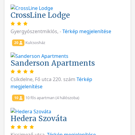
CrossLine Lodge
Gyergyószentmiklós, -
Térkép megjelenítése
Kulcsosház
20
Sanderson Apartments
Csíkdelne, Fő utca 220. szám
Térkép
megjelenítése
10 fős apartman (4 hálószoba)
10
Hedera Szováta
Kicsimező utca.
Térkép megjelenítése