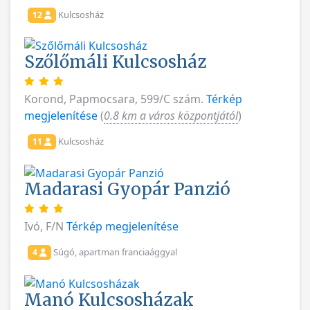
Kulcsosház
12
Szőlőmáli Kulcsosház
Korond, Papmocsara, 599/C szám.
Térkép
megjelenítése
(
0.8 km a város központjától
)
Kulcsosház
11
Madarasi Gyopár Panzió
Ivó, F/N
Térkép megjelenítése
Súgó, apartman franciaággyal
4
Manó Kulcsosházak