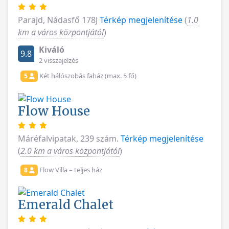
Parajd, Nádasfő 178J
Térkép megjelenítése
(
1.0
km a város központjától
)
Kiváló
9.8
2 visszajelzés
Két hálószobás faház (max. 5 fő)
5
Flow House
Máréfalvipatak, 239 szám.
Térkép megjelenítése
(
2.0 km a város központjától
)
Flow Villa – teljes ház
8
Emerald Chalet