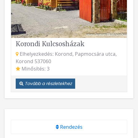
Vissza
Követke
Korondi Kulcsosházak
Elhelyezkedés: Korond, Papmocsára utca,
Korond 537060
Minősítés: 3
Tovább a részletekhez
Rendezés