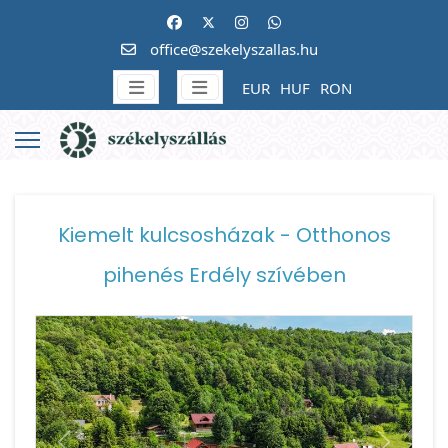
office@szekelyszallas.hu
EUR
HUF
RON
Kiemelt kulcsosházak - Otthonos
pihenés Erdély szívében