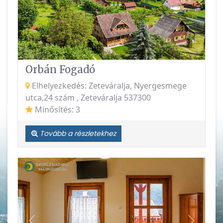
Vissza
Követke
Orbán Fogadó
Elhelyezkedés: Zeteváralja, Nyergesmege
utca,24 szám , Zeteváralja 537300
Minősítés: 3
Tovább a részletekhez