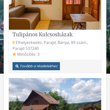
Vissza
Követke
Tulipános Kulcsosházak
Elhelyezkedés: Parajd, Bánya, 89 szám.,
Parajd 537240
Minősítés: 3
Tovább a részletekhez