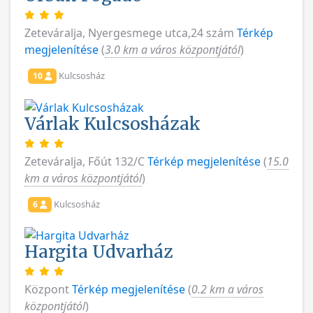
Zeteváralja, Nyergesmege utca,24 szám
Térkép
megjelenítése
(
3.0 km a város központjától
)
Kulcsosház
10
Várlak Kulcsosházak
Zeteváralja, Főút 132/C
Térkép megjelenítése
(
15.0
km a város központjától
)
Kulcsosház
6
Hargita Udvarház
Központ
Térkép megjelenítése
(
0.2 km a város
központjától
)