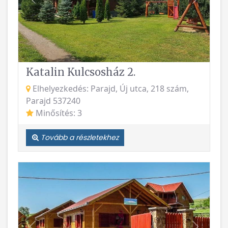
Vissza
Követke
Katalin Kulcsosház 2.
Elhelyezkedés: Parajd, Új utca, 218 szám,
Parajd 537240
Minősítés: 3
Tovább a részletekhez