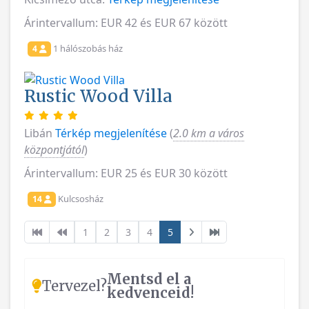
Árintervallum: EUR 42 és EUR 67 között
1 hálószobás ház
4
Rustic Wood Villa
Libán
Térkép megjelenítése
(
2.0 km a város
központjától
)
Árintervallum: EUR 25 és EUR 30 között
Kulcsosház
14
1
2
3
4
5
Mentsd el a
Tervezel?
kedvenceid!