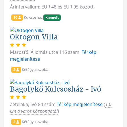
Árintervallum: EUR 48 és EUR 95 között
Kulcsosház
10
Kiemelt
Oktogon Villa
Marosfő, Állomás utca 116 szám.
Térkép
megjelenítése
Kétágyas szoba
2
Bagolykő Kulcsosház - Ivó
Zetelaka, Ivó 84 szám
Térkép megjelenítése
(
1.0
km a város központjától
)
Kétágyas szoba
2