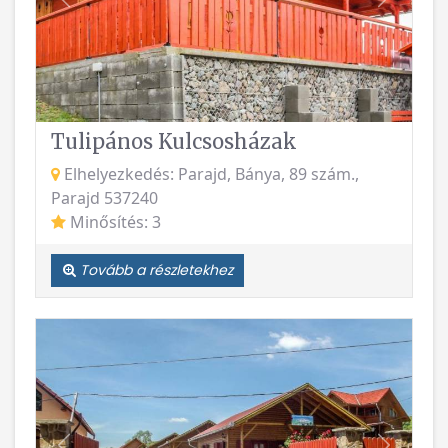
Vissza
Követke
Tulipános Kulcsosházak
Elhelyezkedés: Parajd, Bánya, 89 szám.,
Parajd 537240
Minősítés: 3
Tovább a részletekhez