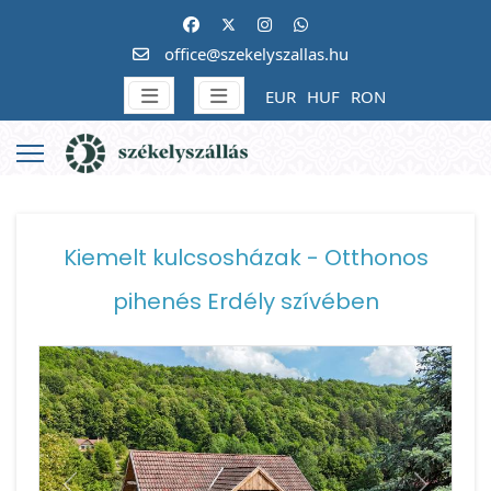
office@szekelyszallas.hu
EUR
HUF
RON
Kiemelt kulcsosházak - Otthonos
pihenés Erdély szívében