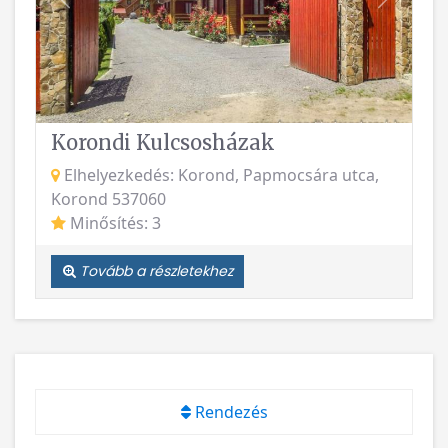
Vissza
Követke
Korondi Kulcsosházak
Elhelyezkedés: Korond, Papmocsára utca,
Korond 537060
Minősítés: 3
Tovább a részletekhez
Rendezés