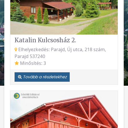
Vissza
Követke
Katalin Kulcsosház 2.
Elhelyezkedés: Parajd, Új utca, 218 szám,
Parajd 537240
Minősítés: 3
Tovább a részletekhez