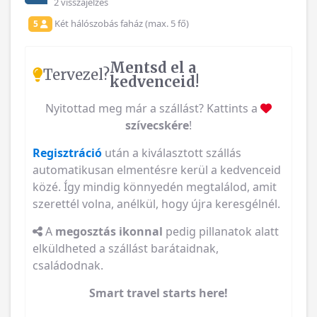
2 visszajelzés
Két hálószobás faház (max. 5 fő)
5
Mentsd el a
Tervezel?
kedvenceid!
Nyitottad meg már a szállást? Kattints a
szívecskére
!
Regisztráció
után a kiválasztott szállás
automatikusan elmentésre kerül a kedvenceid
közé. Így mindig könnyedén megtalálod, amit
szerettél volna, anélkül, hogy újra keresgélnél.
A
megosztás ikonnal
pedig pillanatok alatt
elküldheted a szállást barátaidnak,
családodnak.
Smart travel starts here!