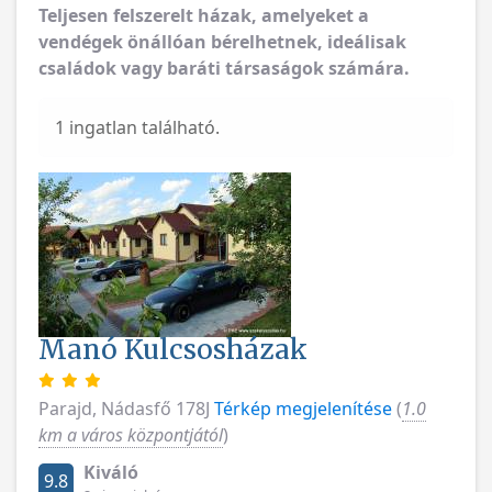
Teljesen felszerelt házak, amelyeket a
vendégek önállóan bérelhetnek, ideálisak
családok vagy baráti társaságok számára.
1 ingatlan található.
Manó Kulcsosházak
Parajd, Nádasfő 178J
Térkép megjelenítése
(
1.0
km a város központjától
)
Kiváló
9.8