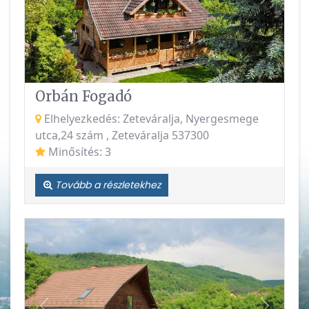
Vissza
Követke
Orbán Fogadó
Elhelyezkedés: Zeteváralja, Nyergesmege
utca,24 szám , Zeteváralja 537300
Minősítés: 3
Tovább a részletekhez