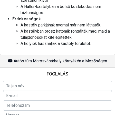
szezonon kívül.
A Haller-kastélyban a belső közlekedés nem
biztonságos.
Érdekességek
:
A kastély parkjának nyomai már nem láthatók.
A kastélyban orosz katonák rongálták meg, majd a
tulajdonosokat kitelepítették.
A helyiek használják a kastély területét.
Autós túra Marosvásárhely környékén a Mezőségen
FOGLALÁS