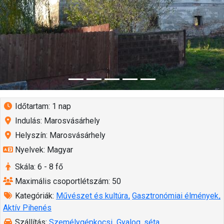
Időtartam: 1 nap
Indulás: Marosvásárhely
Helyszín: Marosvásárhely
Nyelvek: Magyar
Skála: 6 - 8 fő
Maximális csoportlétszám: 50
Kategóriák:
Művészet és kultúra
Gasztronómiai élmények
Aktív Pihenés
Szállítás:
Személygépkocsi
Gyalog, séta