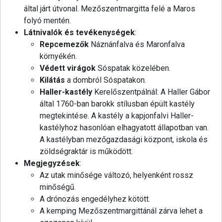
által járt útvonal. Mezőszentmargitta felé a Maros
folyó mentén.
Látnivalók és tevékenységek
:
Repcemezők
Náznánfalva és Maronfalva
környékén.
Védett virágok
Sóspatak közelében.
Kilátás
a dombról Sóspatakon.
Haller-kastély
Kerelőszentpálnál: A Haller Gábor
által 1760-ban barokk stílusban épült kastély
megtekintése. A kastély a kapjonfalvi Haller-
kastélyhoz hasonlóan elhagyatott állapotban van.
A kastélyban mezőgazdasági központ, iskola és
zöldségraktár is működött.
Megjegyzések
:
Az utak minősége változó, helyenként rossz
minőségű.
A drónozás engedélyhez kötött.
A kemping Mezőszentmargittánál zárva lehet a