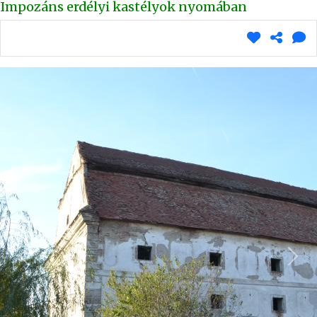
Impozáns erdélyi kastélyok nyomában
Vissza
Köve