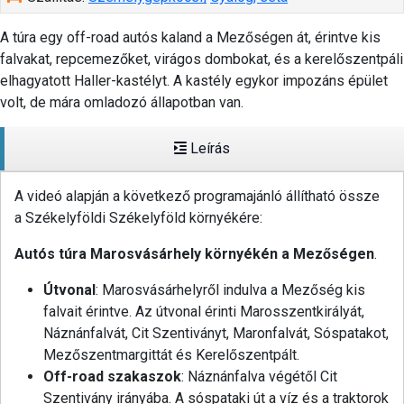
A túra egy off-road autós kaland a Mezőségen át, érintve kis
falvakat, repcemezőket, virágos dombokat, és a kerelőszentpáli
elhagyatott Haller-kastélyt. A kastély egykor impozáns épület
volt, de mára omladozó állapotban van.
Leírás
A videó alapján a következő programajánló állítható össze
a Székelyföldi Székelyföld környékére:
Autós túra Marosvásárhely környékén a Mezőségen
.
Útvonal
: Marosvásárhelyről indulva a Mezőség kis
falvait érintve. Az útvonal érinti Marosszentkirályát,
Náznánfalvát, Cit Szentiványt, Maronfalvát, Sóspatakot,
Mezőszentmargittát és Kerelőszentpált.
Off-road szakaszok
: Náznánfalva végétől Cit
Szentivány irányába. A sóspataki út a víz és a traktorok