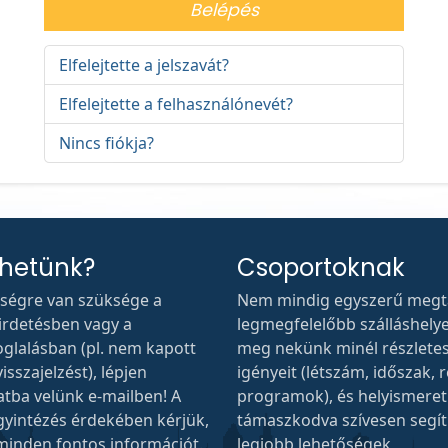
Belépés
Elfelejtette a jelszavát?
Elfelejtette a felhasználónevét?
Nincs fiókja?
thetünk?
Csoportoknak
tségre van szüksége a
Nem mindig egyszerű megta
hirdetésben vagy a
legmegfelelőbb szálláshelyet.
oglalásban (pl. nem kapott
meg nekünk minél részlete
isszajelzést), lépjen
igényeit (létszám, időszak, r
atba velünk e-mailben! A
programok), és helyismere
gyintézés érdekében kérjük,
támaszkodva szívesen segí
 minden fontos információt.
legjobb lehetőségek