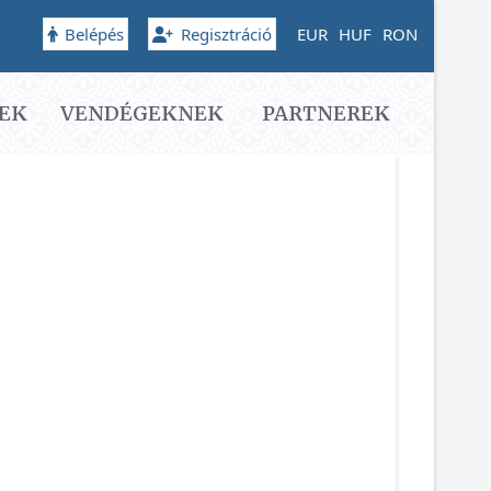
Belépés
Regisztráció
EUR
HUF
RON
EK
VENDÉGEKNEK
PARTNEREK
gjelenítése