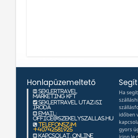
Honlapüzemeltető
Segí
SeklerTravel
Ha segí
Marketing KFT
szállás
SeklerTravel Utazási
szállásf
Iroda
Email:
időben v
office@szekelyszallas.hu
kapcsol
Telefonszám:
gyors ü
+40742581925
Kapcsolat, Online
írjon le