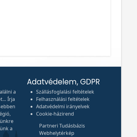
Adatvédelem, GDPR
lálni a
Szállásfoglalási feltételek
.. Írja
Felhasználási feltételek
sebben
Adatvédelmi irányelvek
égió,
Cookie-házirend
tünkre
Partneri Tudásbázis
tünk a
Webhelytérkép