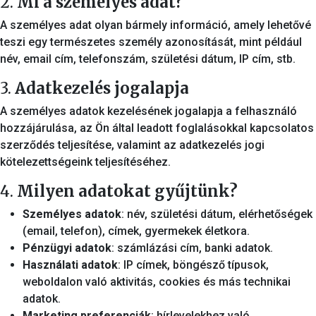
2.
Mi a személyes adat?
A személyes adat olyan bármely információ, amely lehetővé
teszi egy természetes személy azonosítását, mint például
név, email cím, telefonszám, születési dátum, IP cím, stb.
3.
Adatkezelés jogalapja
A személyes adatok kezelésének jogalapja a felhasználó
hozzájárulása, az Ön által leadott foglalásokkal kapcsolatos
szerződés teljesítése, valamint az adatkezelés jogi
kötelezettségeink teljesítéséhez.
4.
Milyen adatokat gyűjtünk?
Személyes adatok
: név, születési dátum, elérhetőségek
(email, telefon), címek, gyermekek életkora.
Pénzügyi adatok
: számlázási cím, banki adatok.
Használati adatok
: IP címek, böngésző típusok,
weboldalon való aktivitás, cookies és más technikai
adatok.
Marketing preferenciák
: hírlevelekhez való